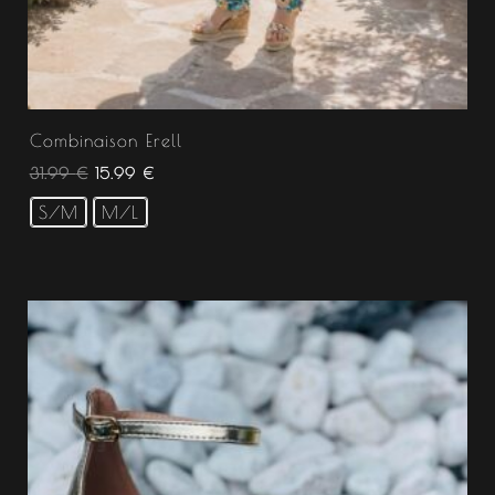
Combinaison Erell
31.99
€
15.99
€
S/M
M/L