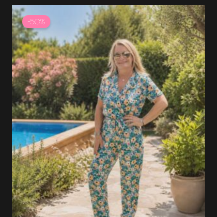
Le
Le
prix
prix
-50%
initial
actuel
était :
est :
31.99 €.
15.99 €.