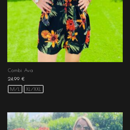
Combi Ava
24.99
€
M/L
XL/XXL