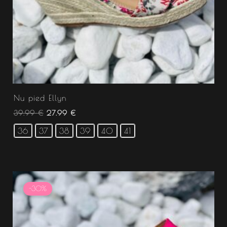
Nu pied Ellyn
39.99
€
27.99
€
36
37
38
39
40
41
Le
Le
prix
prix
-30%
initial
actuel
était :
est :
34.99 €.
24.49 €.