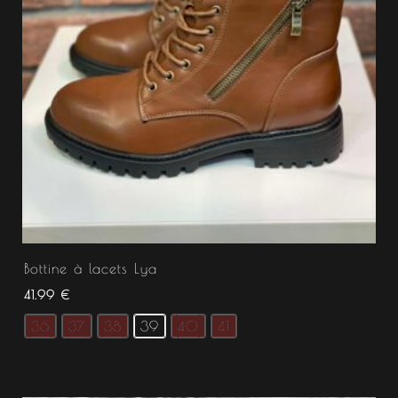
Bottine à lacets Lya
41.99
€
36
37
38
39
40
41