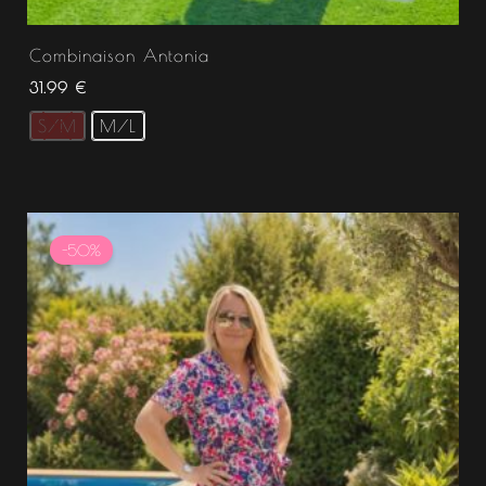
Combinaison Antonia
31.99
€
S/M
M/L
Le
Le
prix
prix
-50%
initial
actuel
était :
est :
31.99 €.
15.99 €.