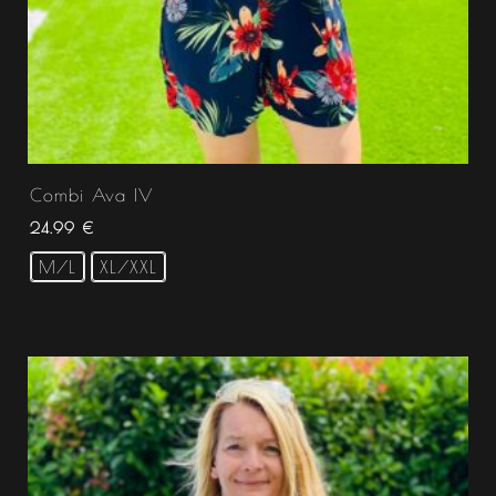
Combi Ava IV
24.99
€
M/L
XL/XXL