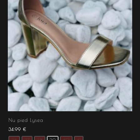
Nu pied Lysea
34.99
€