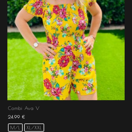
Combi Ava V
24.99
€
M/L
XL/XXL