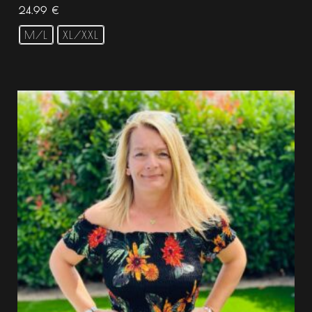
24.99
€
M/L
XL/XXL