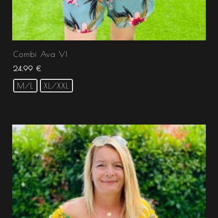
Combi Ava VI
24.99
€
M/L
XL/XXL