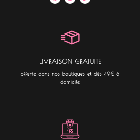
a
n
i
c
s
k
e
t
t
b
a
o
o
g
k
o
r
k
a
m
LIVRAISON GRATUITE
offerte dans nos boutiques et dès 49€ à
domicile