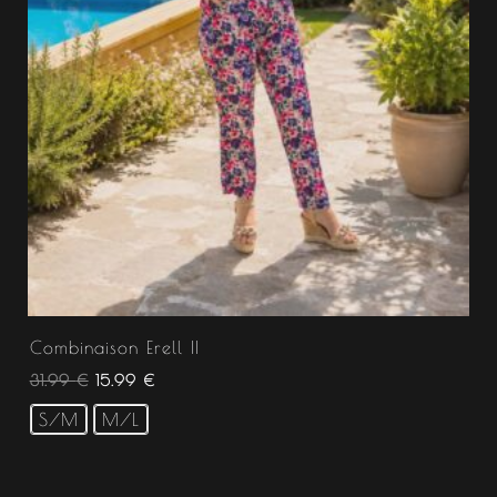
Combinaison Erell II
31.99
€
15.99
€
S/M
M/L