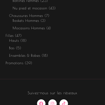
Bottines Femmes
23
Nu pied et mocassin
43
Chaussures Hommes
7
Baskets Hommes
3
Mocassins Hommes
4
Filles
47
Hauts
18
Bas
5
Ensembles & Robes
18
Promotions
39
Suivez-nous sur les réseaux
F
I
T