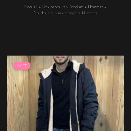
Accueil
Nos produits
Produits
Hommes
Doudounes sans manches Hommes
Le
Le
prix
prix
-20%
initial
actuel
était :
est :
99.99 €.
79.99 €.