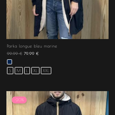
Parka longue bleu marine
99.99
€
79.99
€
S
M
L
XL
XXL
Le
Le
prix
prix
-20%
initial
actuel
était :
est :
99.99 €.
79.99 €.