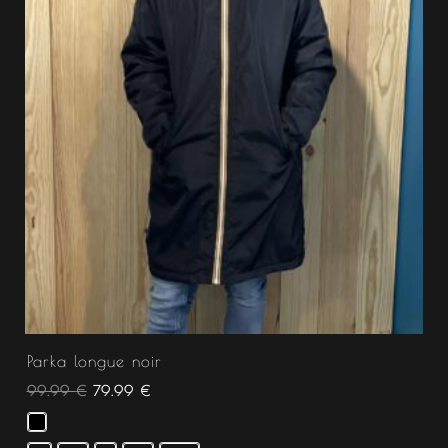
Parka longue noir
99.99
€
79.99
€