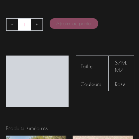
Ajouter au panier
-
+
Informations
S/M
,
Taille
complémentaires
M/L
Couleurs
Rose
Produits similaires
Le
Le