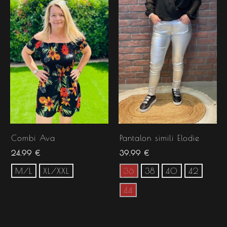
Combi Ava
Pantalon simili Elodie
24.99
€
39.99
€
M/L
XL/XXL
36
38
40
42
44