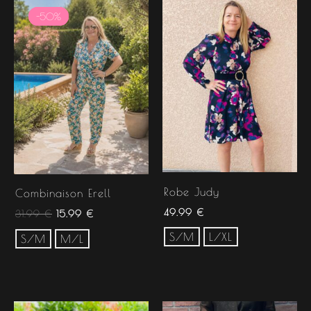
prix
prix
-50%
-50%
initial
actuel
était :
est :
31.99 €.
15.99 €.
Robe Judy
Combinaison Erell
49.99
€
31.99
€
15.99
€
S/M
L/XL
S/M
M/L