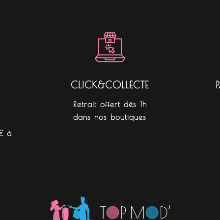
e
t
t
b
a
o
o
g
k
o
r
k
a
m
CLICK&COLLECTE
Retrait offert dès 1h
dans nos boutiques
€ à