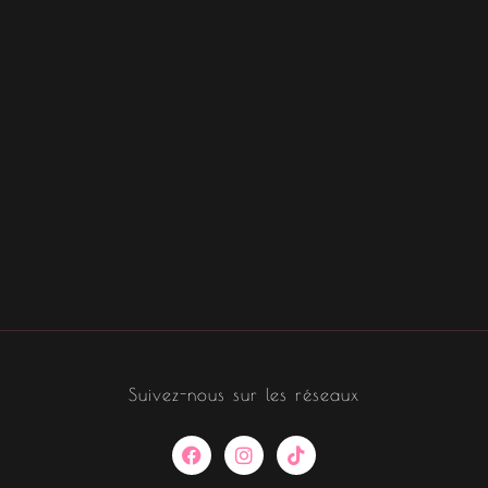
Suivez-nous sur les réseaux
F
I
T
a
n
i
c
s
k