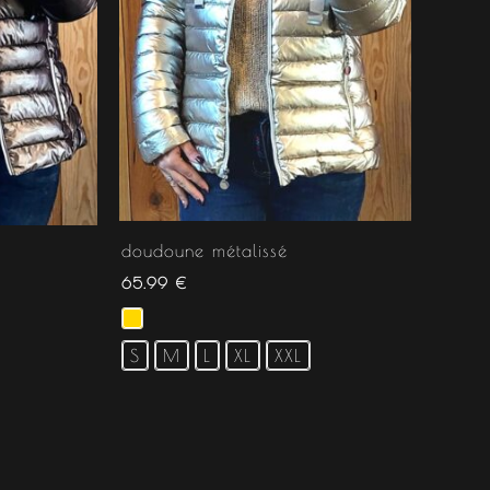
doudoune métalissé
65.99
€
S
M
L
XL
XXL