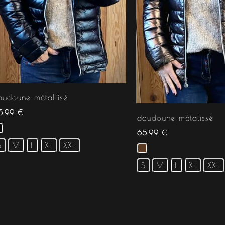
oudoune métallisé
5.99
€
doudoune métalissé
65.99
€
S
M
L
XL
XXL
S
M
L
XL
XXL