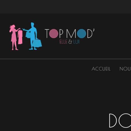
Aller
au
contenu
ACCUEIL
NOU
DO