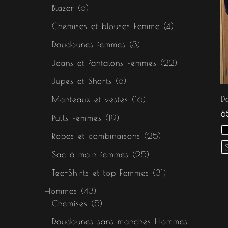
s
s
s
Blazer
8
Chemises et blouses Femme
4
Doudounes femmes
3
Jeans et Pantalons Femmes
22
Jupes et Shorts
8
D
Manteaux et vestes
16
6
Pulls Femmes
19
Robes et combinaisons
25
Sac à main femmes
25
Tee-Shirts et top Femmes
31
Hommes
43
Chemises
5
Doudounes sans manches Hommes