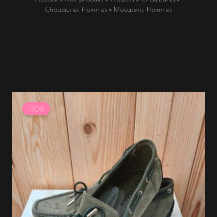
Chaussures Hommes
Mocassins Hommes
Le
Le
prix
prix
-30%
initial
actuel
était :
est :
37.99 €.
26.59 €.