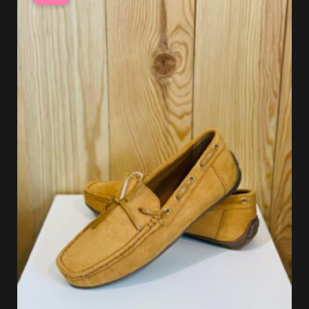
initial
actuel
était :
est :
37.99 €.
26.59 €.