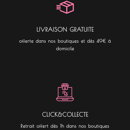
k
a
m
LIVRAISON GRATUITE
offerte dans nos boutiques et dès 49€ à
domicile
CLICK&COLLECTE
Retrait offert dès 1h dans nos boutiques