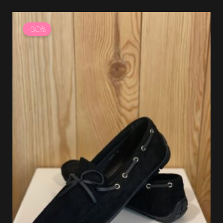
Le
Le
prix
prix
-30%
initial
actuel
était :
est :
37.99 €.
26.59 €.