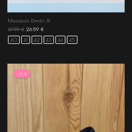
Mocassin Dimitri III
37.99
€
26.59
€
40
41
42
43
44
45
Le
Le
prix
prix
-30%
initial
actuel
était :
est :
37.99 €.
26.59 €.