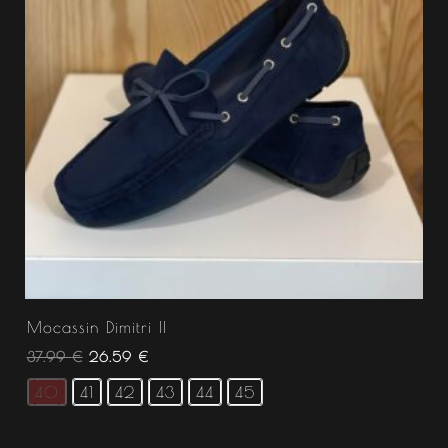
Mocassin Dimitri II
37.99
€
26.59
€
40
41
42
43
44
45