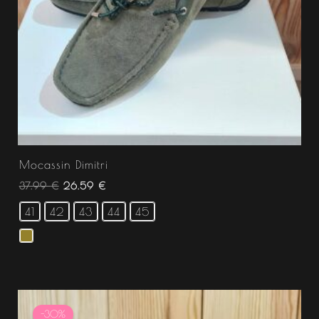
Mocassin Dimitri
37.99
€
26.59
€
41
42
43
44
45
Le
Le
prix
prix
-30%