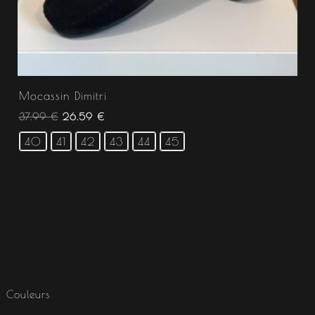
Mocassin Dimitri
37.99
€
26.59
€
40
41
42
43
44
45
Couleurs