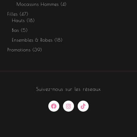
Mocassins Hommes
4
Filles
47
Hauts
18
Bas
5
Ensembles & Robes
18
Promotions
39
Suivez-nous sur les réseaux
F
I
T
a
n
i
c
s
k
e
t
t
b
a
o
o
g
k
o
r