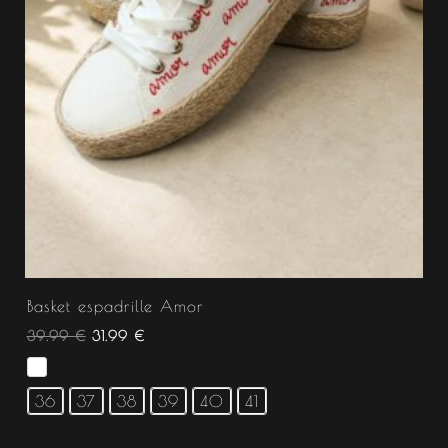
Basket espadrille Amor
39.99
€
31.99
€
36
37
38
39
40
41