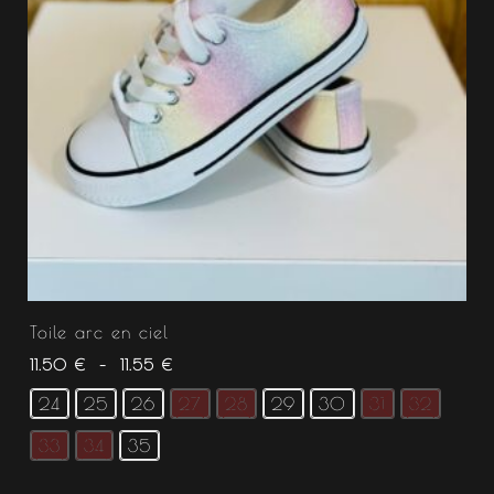
Toile arc en ciel
11.50
€
–
11.55
€
24
25
26
27
28
29
30
31
32
33
34
35