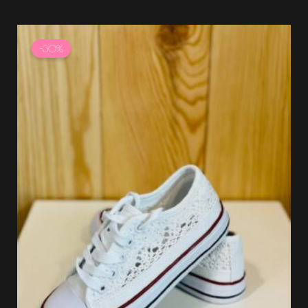
Le
Le
prix
prix
-30%
initial
actuel
était :
est :
21.99 €.
15.39 €.