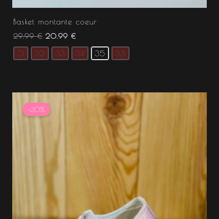
Basket montante coeur
29.99
€
20.99
€
31
32
33
34
35
36
Plage
de
-30%
prix :
11.50 €
à
11.55 €