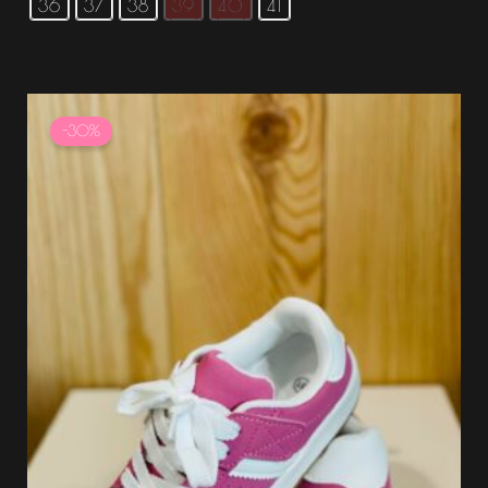
36
37
38
39
40
41
Le
Le
prix
prix
-30%
initial
actuel
était :
est :
29.99 €.
20.99 €.