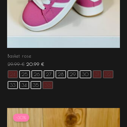
Basket rose
29.99
€
20.99
€
24
25
26
27
28
29
30
31
32
33
34
35
36
Le
Le
prix
prix
-30%
initial
actuel
était :
est :