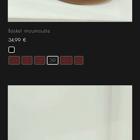
Basket moumoutte
34.99
€
36
37
38
39
40
41