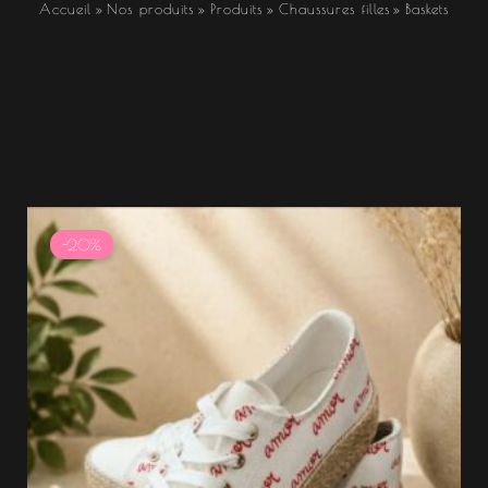
Accueil
Nos produits
Produits
Chaussures filles
Baskets
Le
Le
prix
prix
-20%
initial
actuel
était :
est :
39.99 €.
31.99 €.