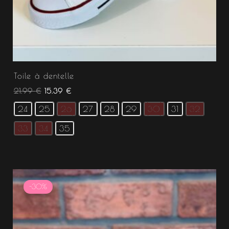
Toile à dentelle
21.99
€
15.39
€
24
25
26
27
28
29
30
31
32
33
34
35
Le
Le
prix
prix
-30%
initial
actuel
était :
est :
34.99 €.
24.49 €.