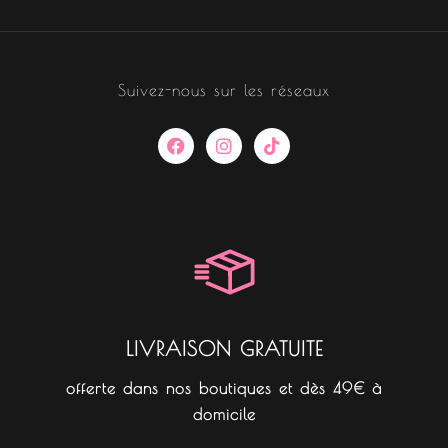
Suivez-nous sur les réseaux
F
I
T
a
n
i
c
s
k
e
t
t
b
a
o
o
g
k
o
r
k
a
m
LIVRAISON GRATUITE
offerte dans nos boutiques et dès 49€ à
domicile