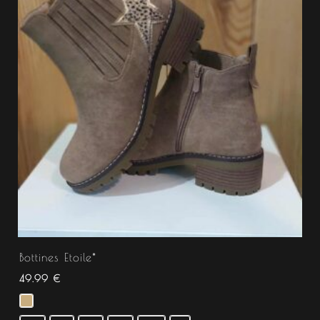
Bottines Etoile*
49.99
€