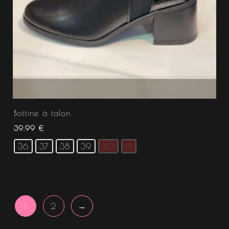
Bottine à talon
39.99
€
36
37
38
39
40
41
1
2
→