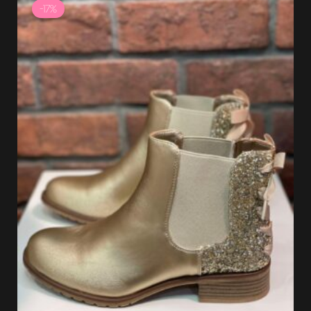
prix
prix
-17%
initial
actuel
était :
est :
41.99 €.
34.99 €.