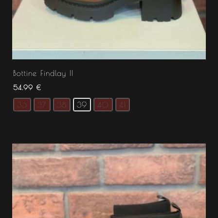
Bottine Findlay II
54.99
€
36
37
38
39
40
41