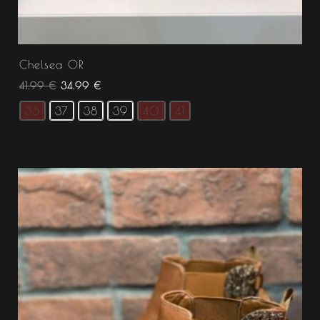
Chelsea OR
41.99
€
34.99
€
36
37
38
39
40
41