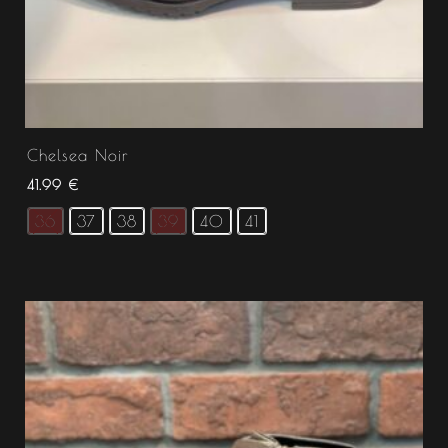
Chelsea Noir
41.99
€
36
37
38
39
40
41