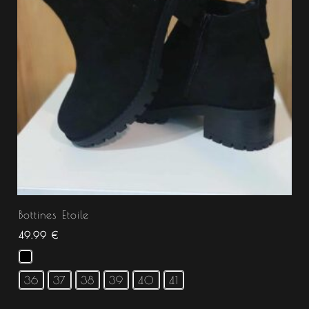
Bottines Etoile
49.99
€
36
37
38
39
40
41