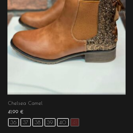
Chelsea Camel
41.99
€
36
37
38
39
40
41