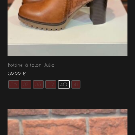
Bottine à talon Julie
39.99
€
36
37
38
39
40
41