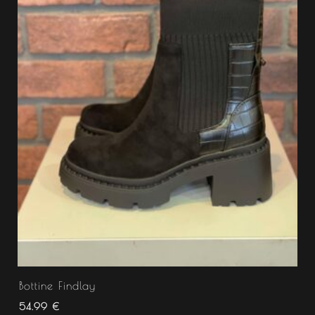
Bottine Findlay
54.99
€