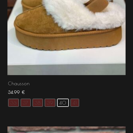
Chausson
34.99
€
36
37
38
39
40
41
Le
Le