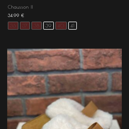
Chausson II
34.99
€
36
37
38
39
40
41