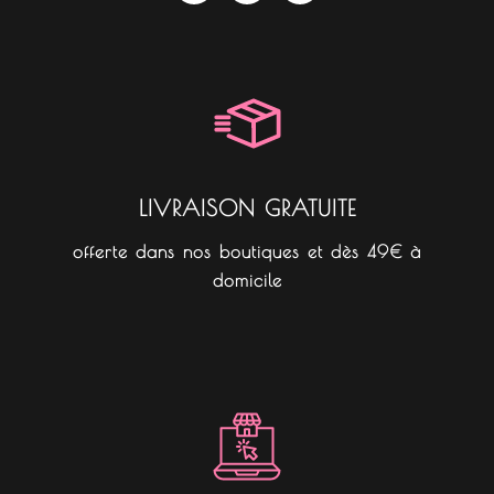
c
s
k
e
t
t
b
a
o
o
g
k
o
r
k
a
m
LIVRAISON GRATUITE
offerte dans nos boutiques et dès 49€ à
domicile