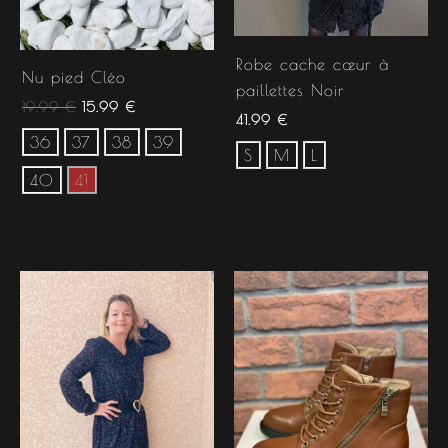
Robe cache cœur à
Nu pied Cléo
paillettes Noir
19.99
€
15.99
€
41.99
€
36
37
38
39
S
M
L
40
41