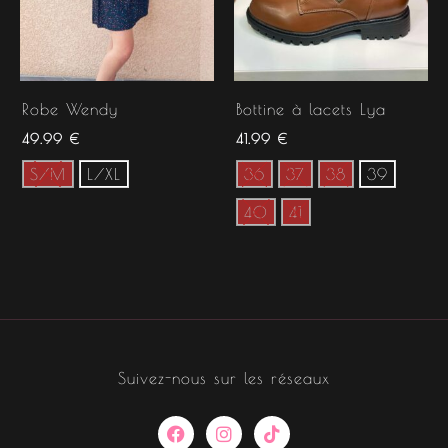
Robe Wendy
Bottine à lacets Lya
49.99
€
41.99
€
S/M
L/XL
36
37
38
39
40
41
Suivez-nous sur les réseaux
F
I
T
a
n
i