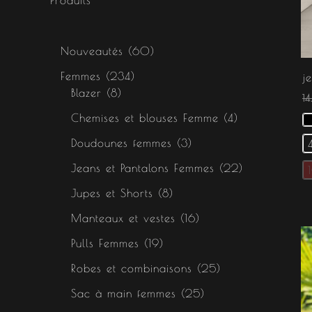
s
s
s
Nouveautés
60
Femmes
234
j
Blazer
8
1
Chemises et blouses Femme
4
Doudounes femmes
3
Jeans et Pantalons Femmes
22
Jupes et Shorts
8
Manteaux et vestes
16
Pulls Femmes
19
Robes et combinaisons
25
Sac à main femmes
25