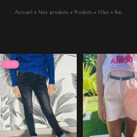
Accueil
Nos produits
Produits
Filles
Bas
Le
Le
prix
prix
-30%
initial
actuel
était :
est :
14.99 €.
10.49 €.