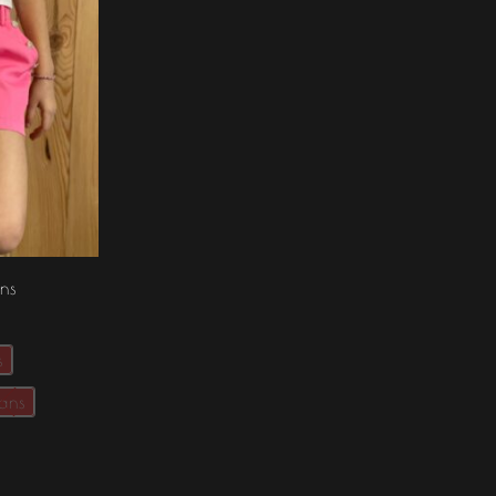
ns
s
 ans