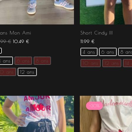
eans Mon Ami
Short Cindy III
4.99
€
10.49
€
11.99
€
4 ans
6 ans
8 an
4 ans
6 ans
8 ans
10 ans
12 ans
14
10 ans
12 ans
Le
Le
prix
prix
-30%
initial
actuel
était :
est :
17.99 €.
12.59 €.