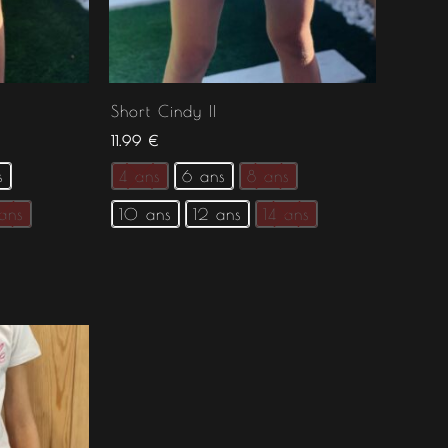
Short Cindy II
11.99
€
s
4 ans
6 ans
8 ans
 ans
10 ans
12 ans
14 ans