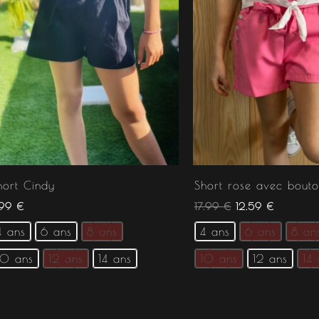
hort Cindy
Short rose avec bouto
1.99
€
17.99
€
12.59
€
4 ans
6 ans
8 ans
4 ans
6 ans
8 an
10 ans
12 ans
14 ans
10 ans
12 ans
14