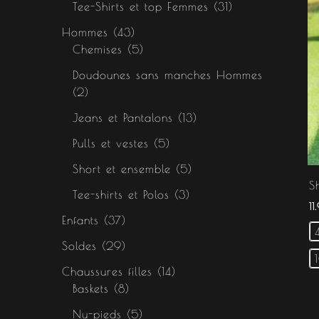
Tee-Shirts et top Femmes
31
Hommes
43
Chemises
5
Doudounes sans manches Hommes
2
Jeans et Pantalons
13
Pulls et vestes
5
Short et ensemble
5
S
Tee-shirts et Polos
3
1
Enfants
37
Soldes
29
Chaussures filles
14
Baskets
8
Nu-pieds
5