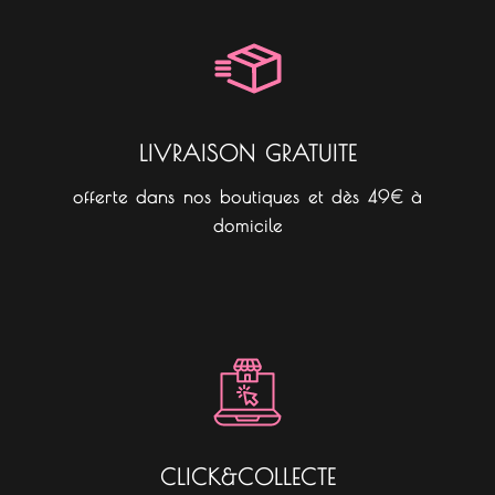
o
g
k
o
r
k
a
m
LIVRAISON GRATUITE
offerte dans nos boutiques et dès 49€ à
domicile
CLICK&COLLECTE