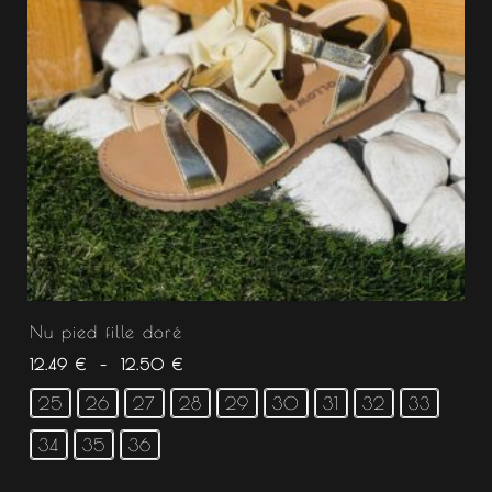
Nu pied fille doré
12.49
€
–
12.50
€
25
26
27
28
29
30
31
32
33
34
35
36