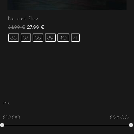
Nu pied Elise
34.99
€
27.99
€
36
37
38
39
40
41
Prix
€
12.00
€
28.00