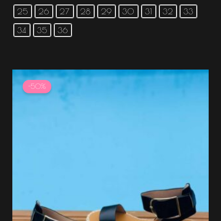
25
26
27
28
29
30
31
32
33
34
35
36
Le
Le
prix
prix
-50%
initial
actuel
était :
est :
34.99 €.
17.49 €.