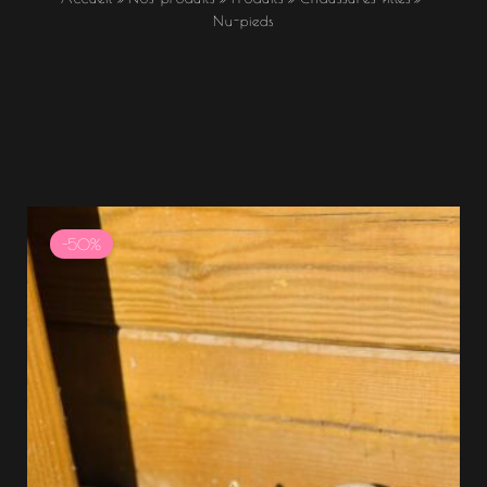
Nu-pieds
Plage
de
-50%
prix :
12.49 €
à
12.50 €