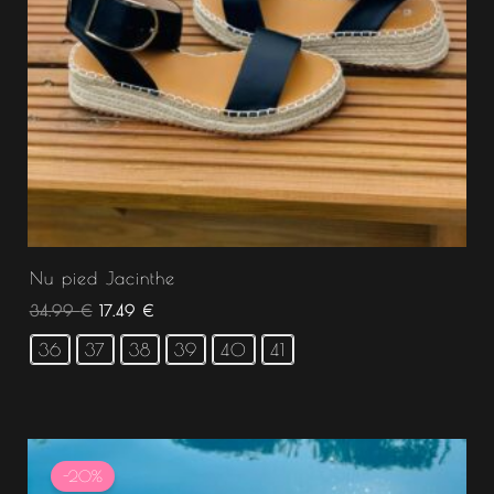
Nu pied Jacinthe
34.99
€
17.49
€
36
37
38
39
40
41
Le
Le
prix
prix
-20%
initial
actuel