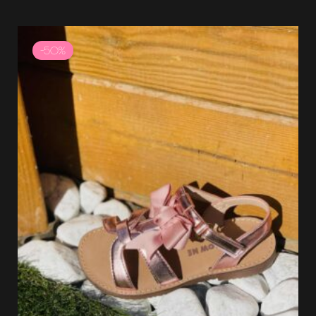
Le
Le
prix
prix
-50%
initial
actuel
était :
est :
24.99 €.
12.49 €.