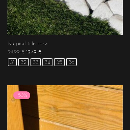
Nu pied fille rose
24.99
€
12.49
€
31
32
33
34
35
36
Plage
de
-50%
prix :
12.50 €
à
24.99 €