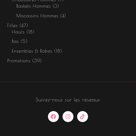
Baskets Hommes
3
Mocassins Hommes
4
Filles
47
Hauts
18
Bas
5
Ensembles & Robes
18
Promotions
39
Suivez-nous sur les réseaux
F
I
T
a
n
i
c
s
k
e
t
t
b
a
o