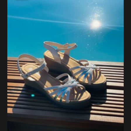
était :
est :
34.99 €.
27.99 €.