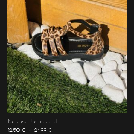
Nu pied fille léopard
12.50
€
–
24.99
€