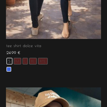
tee shirt dolce vita
24.99
€
S
M
L
XL
XXL