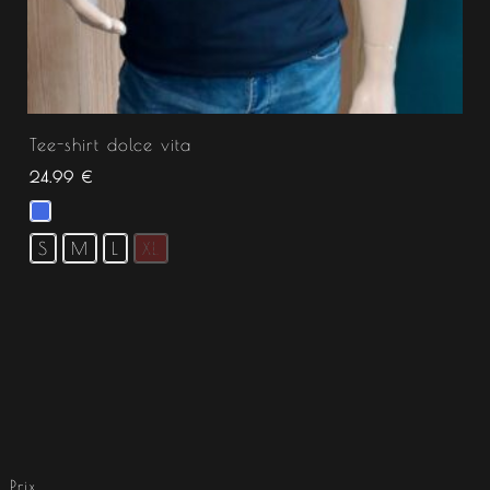
Tee-shirt dolce vita
24.99
€
S
M
L
XL
Prix