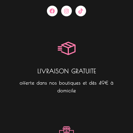
F
I
T
a
n
i
c
s
k
e
t
t
b
a
o
o
g
k
o
r
k
a
m
LIVRAISON GRATUITE
offerte dans nos boutiques et dès 49€ à
domicile