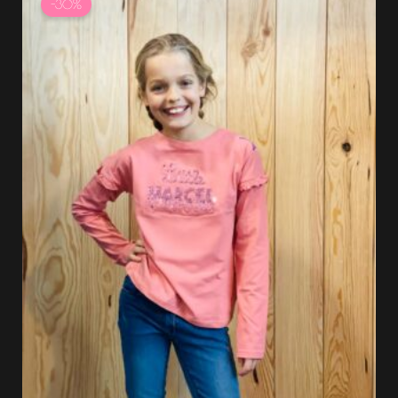
-30%
initial
actuel
était :
est :
14.99 €.
10.49 €.