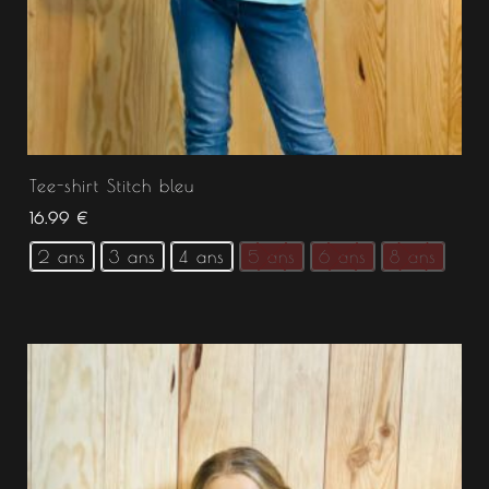
Tee-shirt Stitch bleu
16.99
€
2 ans
3 ans
4 ans
5 ans
6 ans
8 ans