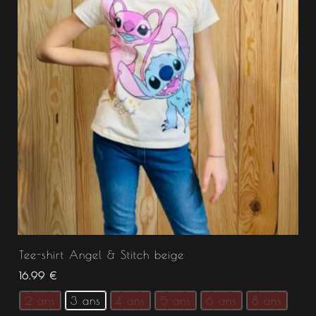
Tee-shirt Angel & Stitch beige
16.99
€
2 ans
3 ans
4 ans
5 ans
6 ans
8 ans