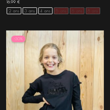
16.99
€
2 ans
3 ans
4 ans
5 ans
6 ans
8 ans
Le
Le
prix
prix
-30%
initial
actuel
était :
est :
14.99 €.
10.49 €.