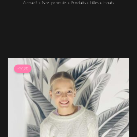
Accueil
Nos produits
Produits
Filles
Hauts
Le
Le
prix
prix
-30%
initial
actuel
était :
est :
14.99 €.
10.49 €.