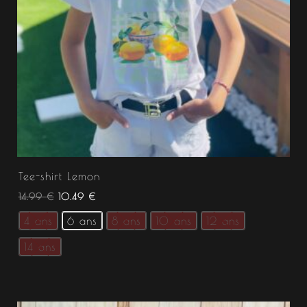
Tee-shirt Lemon
14.99
€
10.49
€
4 ans
6 ans
8 ans
10 ans
12 ans
14 ans