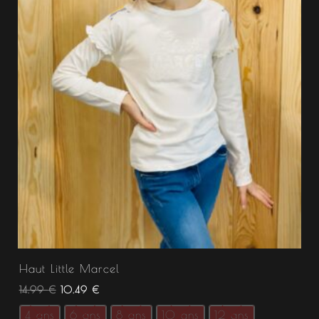
Haut Little Marcel
14.99
€
10.49
€
4 ans
6 ans
8 ans
10 ans
12 ans