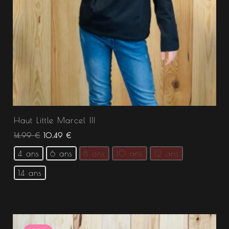
Haut Little Marcel III
14.99
€
10.49
€
4 ans
6 ans
8 ans
10 ans
12 ans
14 ans
Le
Le
prix
prix