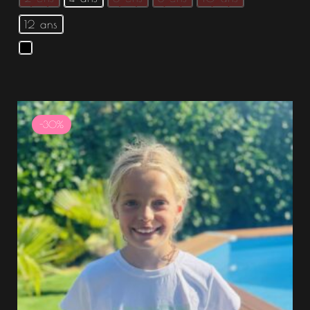
12 ans
Le
Le
prix
prix
-30%
initial
actuel
était :
est :
14.99 €.
10.49 €.