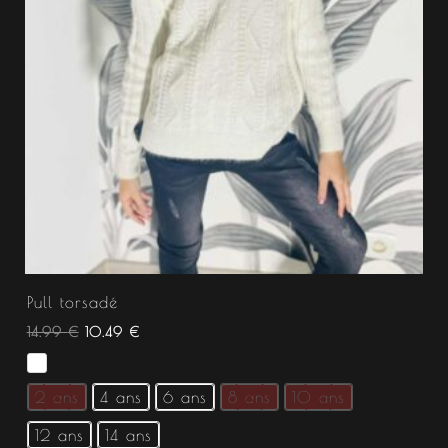
Pull torsadé
14.99
€
10.49
€
2 ans
4 ans
6 ans
8 ans
10 ans
12 ans
14 ans