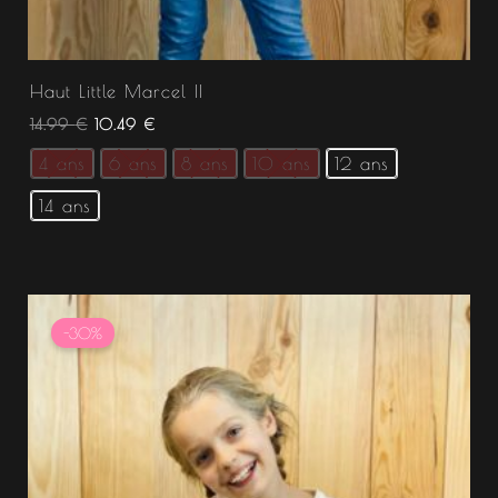
Haut Little Marcel II
14.99
€
10.49
€
4 ans
6 ans
8 ans
10 ans
12 ans
14 ans
Le
Le
prix
prix
-30%
initial
actuel
était :
est :
14.99 €.
10.49 €.