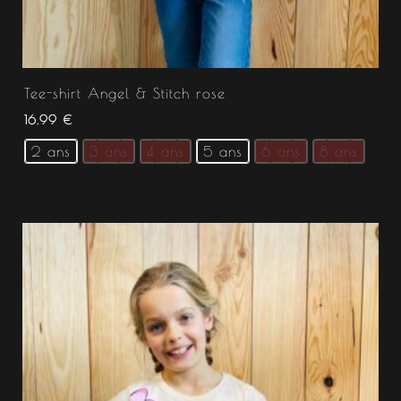
Tee-shirt Angel & Stitch rose
16.99
€
2 ans
3 ans
4 ans
5 ans
6 ans
8 ans