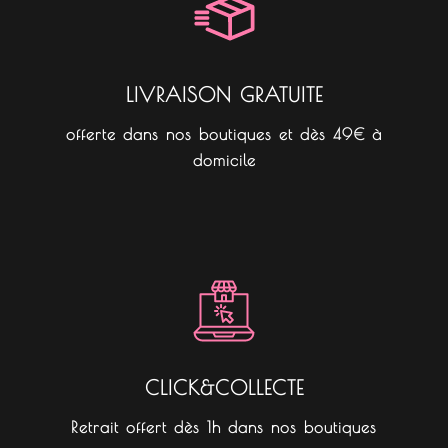
k
a
m
LIVRAISON GRATUITE
offerte dans nos boutiques et dès 49€ à
domicile
CLICK&COLLECTE
Retrait offert dès 1h dans nos boutiques