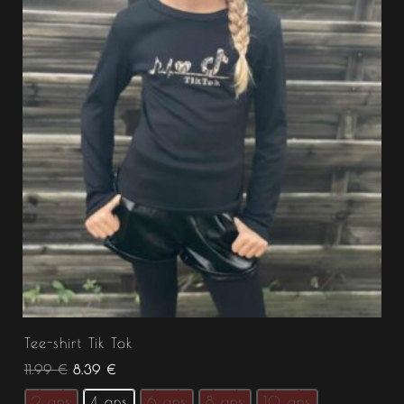
Tee-shirt Tik Tok
11.99
€
8.39
€
2 ans
4 ans
6 ans
8 ans
10 ans