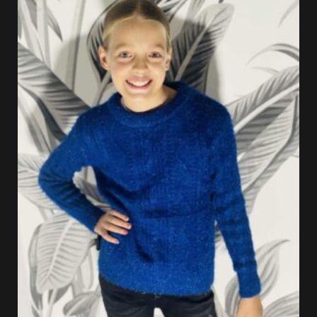
était :
est :
14.99 €.
10.49 €.