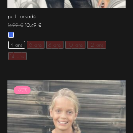
pull torsadé
14.99
€
10.49
€
4 ans
6 ans
8 ans
10 ans
12 ans
14 ans
Le
Le
prix
prix
-30%
initial
actuel
était :
est :
11.99 €.
8.39 €.