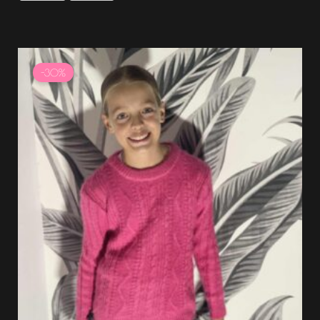
Le
Le
prix
prix
-30%
initial
actuel
était :
est :
14.99 €.
10.49 €.