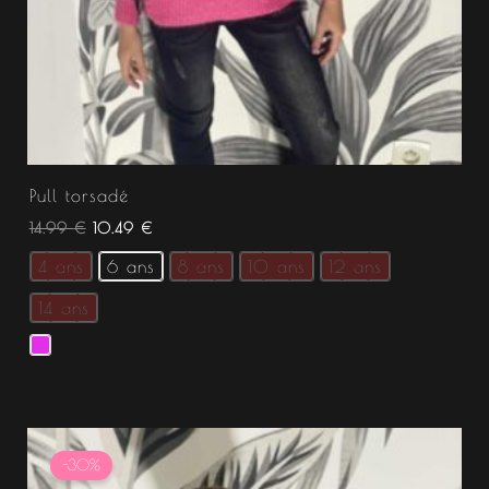
Pull torsadé
14.99
€
10.49
€
4 ans
6 ans
8 ans
10 ans
12 ans
14 ans
Le
Le
prix
prix
-30%
initial
actuel