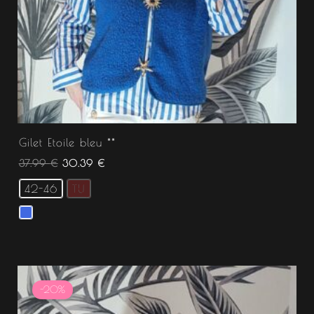
Gilet Etoile bleu **
37.99
€
30.39
€
42-46
TU
Le
Le
prix
prix
-20%
initial
actuel
était :
est :