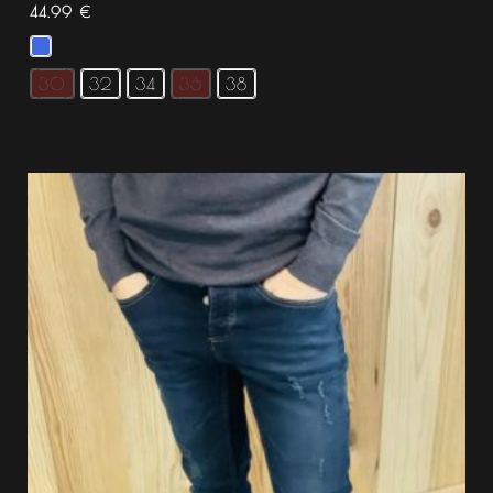
44.99
€
30
32
34
36
38