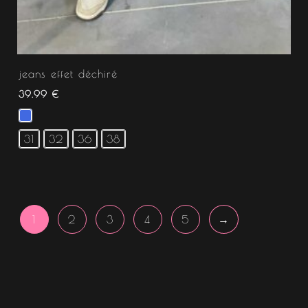
jeans effet déchiré
39.99
€
31
32
36
38
1
2
3
4
5
→