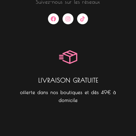
Suivez-nous sur les réseaux
F
I
T
a
n
i
c
s
k
e
t
t
b
a
o
o
g
k
o
r
k
a
m
LIVRAISON GRATUITE
offerte dans nos boutiques et dès 49€ à
domicile