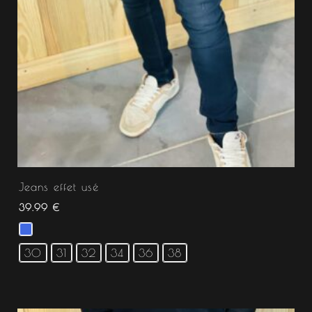
Jeans effet usé
39.99
€
30
31
32
34
36
38