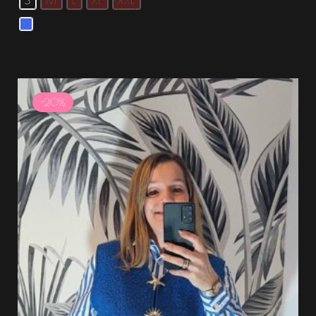
S
M
L
XL
XXL
Le
Le
prix
prix
-20%
initial
actuel
était :
est :
37.99 €.
30.39 €.