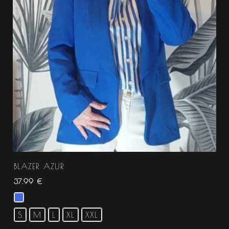
BLAZER AZUR
37.99
€
S
M
L
XL
XXL