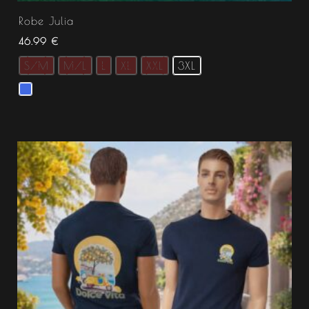
Robe Julia
46.99
€
S/M
M/L
L
XL
XXL
3XL