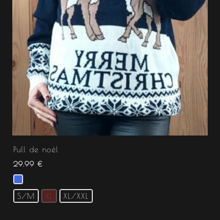
Pull de noël
29.99
€
S/M
XL
XL/XXL