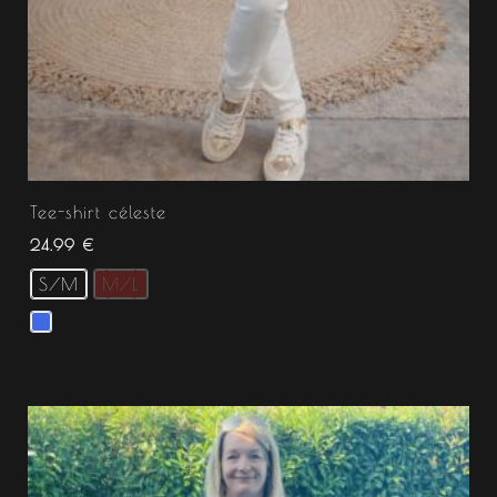
Tee-shirt céleste
24.99
€
S/M
M/L