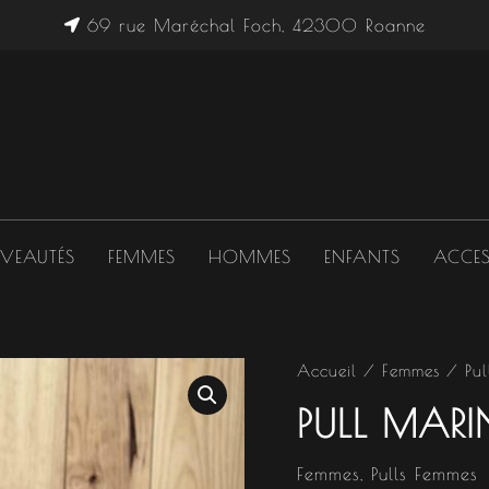
69 rue Maréchal Foch, 42300 Roanne
VEAUTÉS
FEMMES
HOMMES
ENFANTS
ACCES
quantité
Accueil
/
Femmes
/
Pu
de
PULL MARI
Pull
Marine
Femmes
,
Pulls Femmes