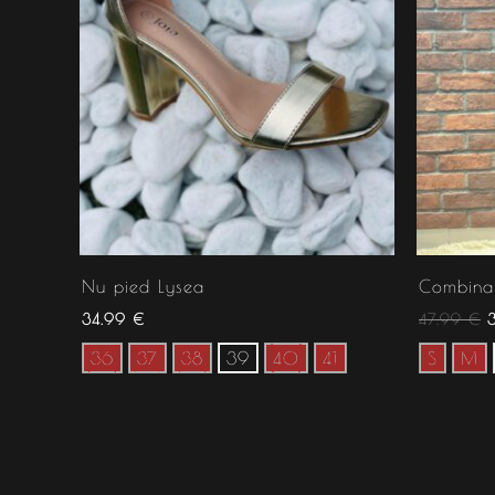
Nu pied Lysea
Combinai
34.99
€
47.99
€
36
37
38
39
40
41
S
M