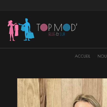
Aller
au
contenu
ACCUEIL
NOU