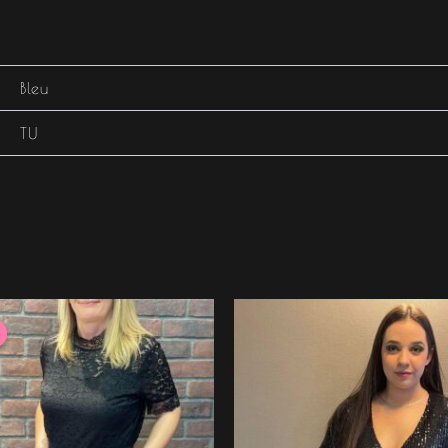
Bleu
TU
e
Le
rix
prix
nitial
actuel
tait :
est :
7.99 €.
33.59 €.