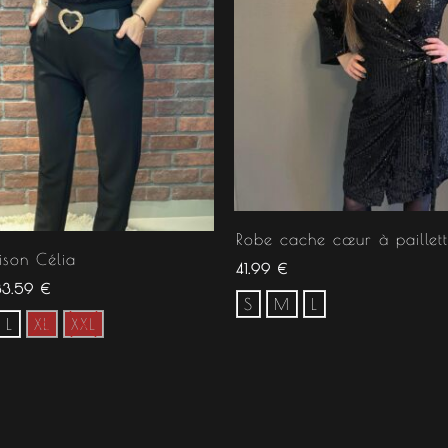
Robe cache cœur à paillett
son Célia
41.99
€
33.59
€
S
M
L
L
XL
XXL