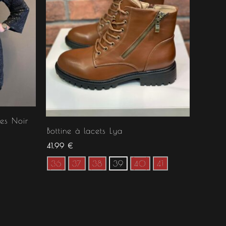
es Noir
Bottine à lacets Lya
41.99
€
36
37
38
39
40
41