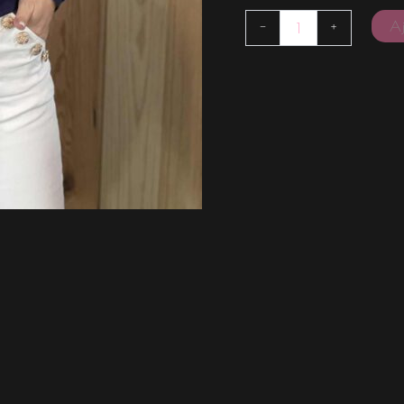
Aj
-
+