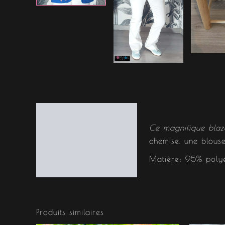
Description
Ce magnifique blaze
Informations
chemise, une blous
complémentaires
Matière: 95% polye
Produits similaires