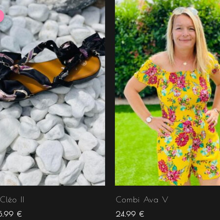
e
Le
rix
prix
itial
actuel
tait :
est :
9.99 €.
15.99 €.
Cléo II
Combi Ava V
5.99
€
24.99
€