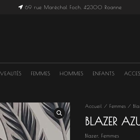
69 rue Maréchal Foch, 42300 Roanne
VEAUTÉS
FEMMES
HOMMES
ENFANTS
ACCES
quantité
Accueil
/
Femmes
/
Bla
de
BLAZER AZ
BLAZER
AZUR
Blazer
,
Femmes