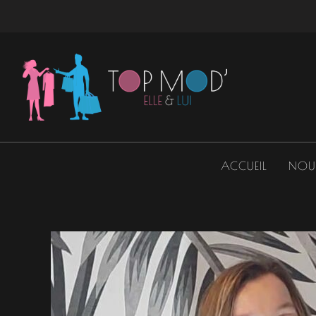
Aller
au
contenu
ACCUEIL
NOU