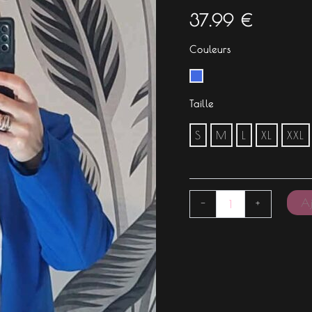
37.99
€
Couleurs
Taille
S
M
L
XL
XXL
Aj
-
+