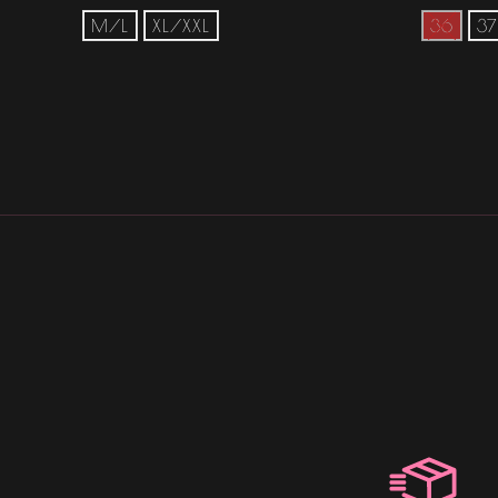
M/L
XL/XXL
36
37