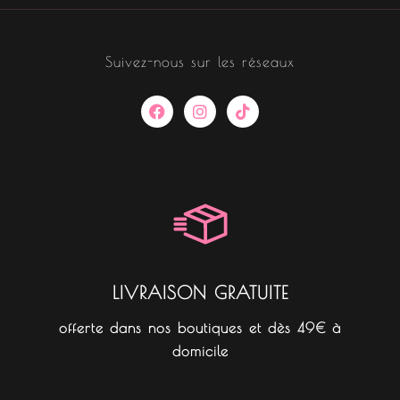
Suivez-nous sur les réseaux
F
I
T
a
n
i
c
s
k
e
t
t
b
a
o
o
g
k
o
r
k
a
m
LIVRAISON GRATUITE
offerte dans nos boutiques et dès 49€ à
domicile