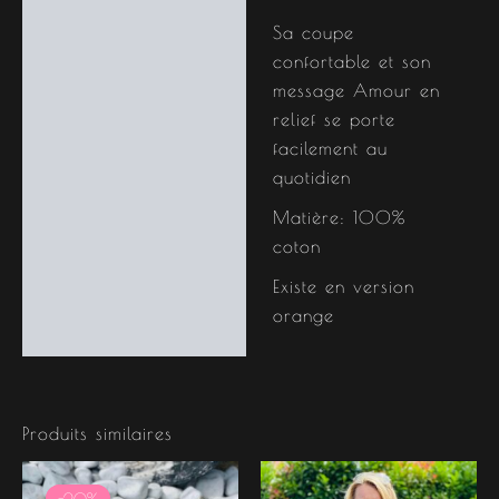
Sa coupe
confortable et son
message Amour en
relief se porte
facilement au
quotidien
Matière: 100%
coton
Existe en version
orange
Produits similaires
Le
Le
prix
prix