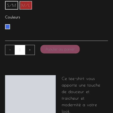
S/M
M/L
Couleurs
Ajouter au panier
-
+
Ce tee-shirt vous
Description
apporte une touche
Informations
de douceur et
complémentaires
fraicheur et
modernité a votre
look.