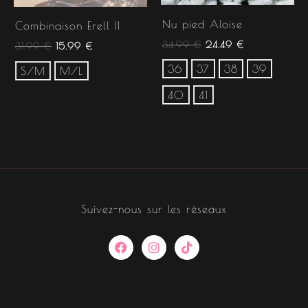
Nu pied Aloise
Combinaison Erell II
34.99
€
24.49
€
31.99
€
15.99
€
36
37
38
39
S/M
M/L
40
41
Suivez-nous sur les réseaux
F
I
T
a
n
i
c
s
k
e
t
t
b
a
o
o
g
k