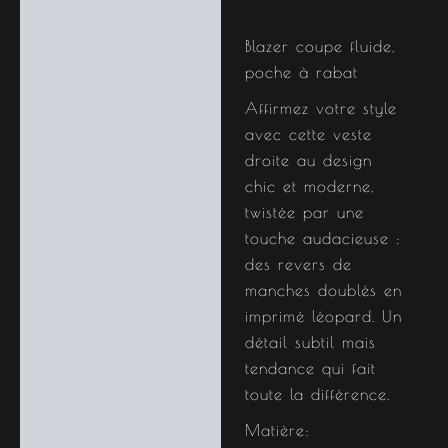
Description
Blazer coupe fluide,
Informations
poche à rabat
complémentaires
Affirmez votre style
avec cette veste
droite au design
chic et moderne,
twistée par une
touche audacieuse :
des revers de
manches doublés en
imprimé léopard. Un
détail subtil mais
tendance qui fait
toute la différence.
Matière: