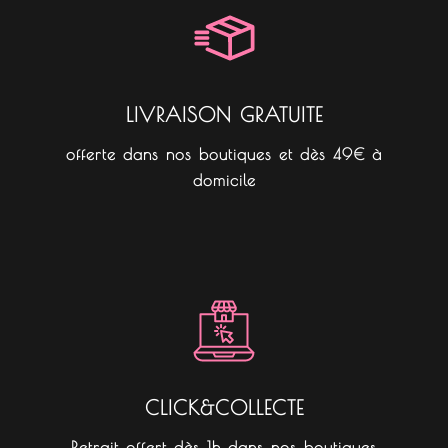
o
r
k
a
m
LIVRAISON GRATUITE
offerte dans nos boutiques et dès 49€ à
domicile
CLICK&COLLECTE
Retrait offert dès 1h dans nos boutiques