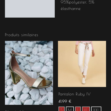
95%polyester, 5%
élasthanne
Produits similaires
Pantalon Ruby IV
41.99
€
S
M
L
XL
XXL