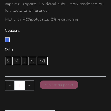
imprimé léopard. Un détail subtil mais tendance qui
fait toute la différence.
Matière: 95%polyester, 5% élasthanne
Couleurs
Taille
S
M
L
XL
XXL
Ajouter au panier
-
+