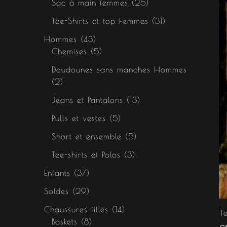
Sac à main femmes
25
Tee-Shirts et top Femmes
31
Hommes
43
Chemises
5
Doudounes sans manches Hommes
2
Jeans et Pantalons
13
Pulls et vestes
5
Short et ensemble
5
Tee-shirts et Polos
3
Enfants
37
Soldes
29
Chaussures filles
14
T
Baskets
8