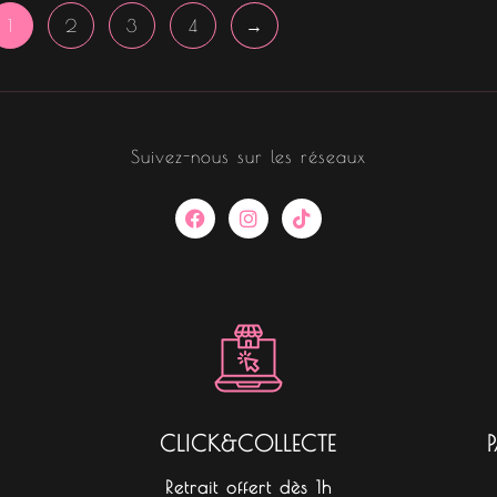
1
2
3
4
→
Suivez-nous sur les réseaux
F
I
T
a
n
i
c
s
k
e
t
t
b
a
o
o
g
k
o
r
k
a
m
CLICK&COLLECTE
Retrait offert dès 1h