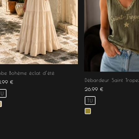
obe Bohème éclat d’été
Débardeur Saint Trope
4.99
€
26.99
€
TU
TU