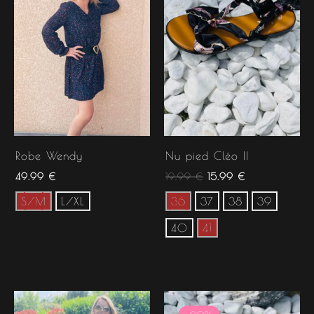
19.99 €.
15.99 €.
Robe Wendy
Nu pied Cléo II
49.99
€
19.99
€
15.99
€
S/M
L/XL
36
37
38
39
40
41
Le
Le
prix
prix