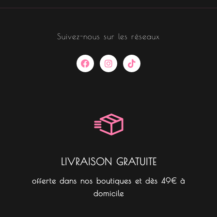
Suivez-nous sur les réseaux
F
I
T
a
n
i
c
s
k
e
t
t
b
a
o
o
g
k
o
r
k
a
m
LIVRAISON GRATUITE
offerte dans nos boutiques et dès 49€ à
domicile