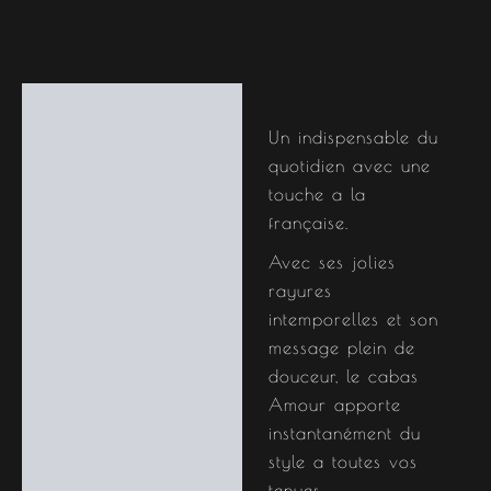
Description
Un indispensable du
Informations
quotidien avec une
complémentaires
touche a la
française.
Avec ses jolies
rayures
intemporelles et son
message plein de
douceur, le cabas
Amour apporte
instantanément du
style a toutes vos
tenues.