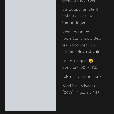
Sa coupe ample à
volants offre un
tombé léger
Idéal pour les
journées ensoleillés,
les vacances, ou
cérémonies estivales
Taille unique
convient 38 – 42)
Existe en coloris kaki
Matière: Viscose
(86%), Nylon (14%)