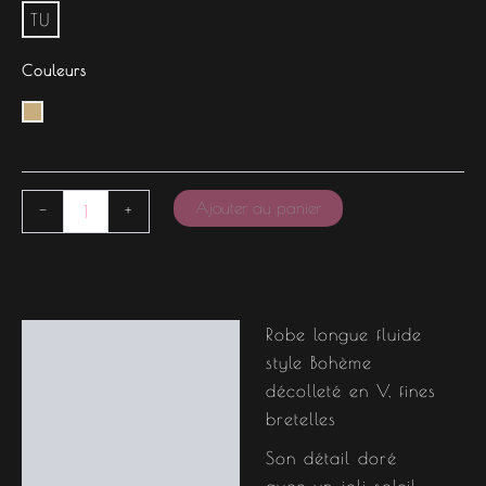
TU
Couleurs
Ajouter au panier
-
+
Robe longue fluide
Description
style Bohème
Informations
décolleté en V, fines
complémentaires
bretelles
Son détail doré
avec un joli soleil