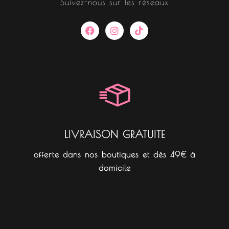
Suivez-nous sur les réseaux
F
I
T
a
n
i
c
s
k
e
t
t
b
a
o
o
g
k
o
r
k
a
m
LIVRAISON GRATUITE
offerte dans nos boutiques et dès 49€ à
domicile