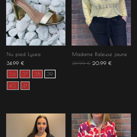
Nu pied Lysea
Madame Raleuse jaune
34.99
€
29.99
€
20.99
€
36
37
38
39
40
41