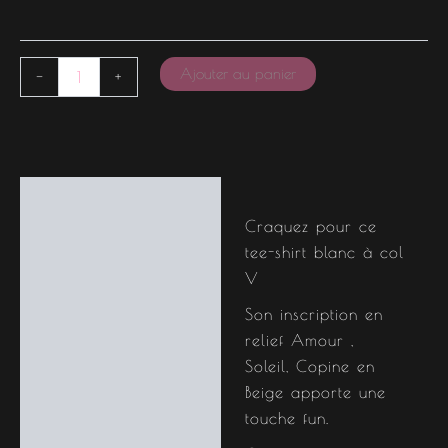
Ajouter au panier
-
+
Description
Craquez pour ce
Informations
tee-shirt blanc à col
complémentaires
V
Son inscription en
relief Amour ,
Soleil, Copine en
Beige apporte une
touche fun.