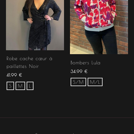
Robe cache cœur à
Bombers Lula
paillettes Noir
34.99
€
41.99
€
S/M
M/L
S
M
L