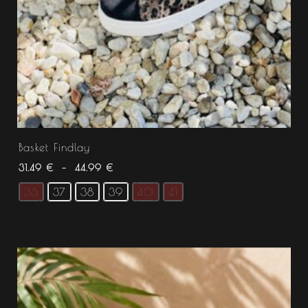
Basket Findlay
31.49
€
–
44.99
€
36
37
38
39
40
41