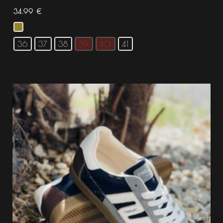
34.99
€
36
37
38
39
40
41