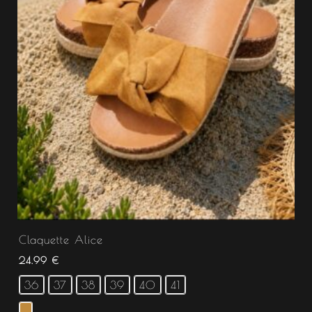
Claquette Alice
24.99
€
36
37
38
39
40
41