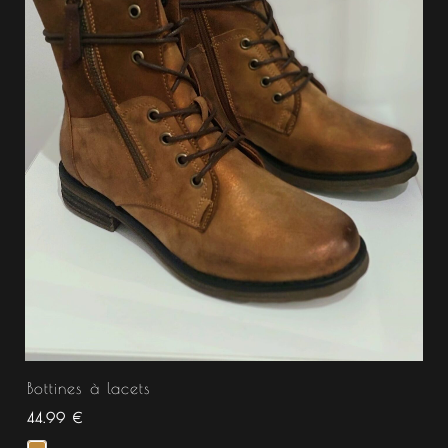
Bottines à lacets
44.99
€