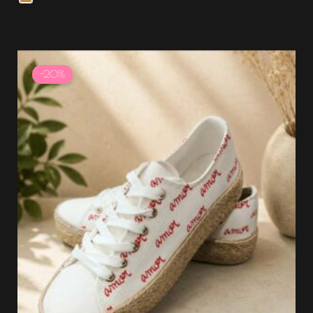
Le
Le
prix
prix
-20%
initial
actuel
était :
est :
39.99 €.
31.99 €.