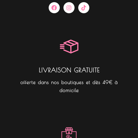
F
I
T
a
n
i
c
s
k
e
t
t
b
a
o
o
g
k
o
r
k
a
m
LIVRAISON GRATUITE
offerte dans nos boutiques et dès 49€ à
domicile