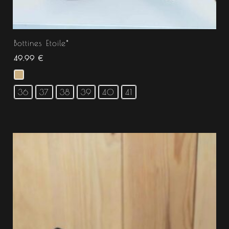
Bottines Etoile*
49.99
€
36
37
38
39
40
41