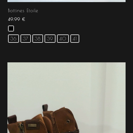
Bottines Etoile
49.99
€
36
37
38
39
40
41