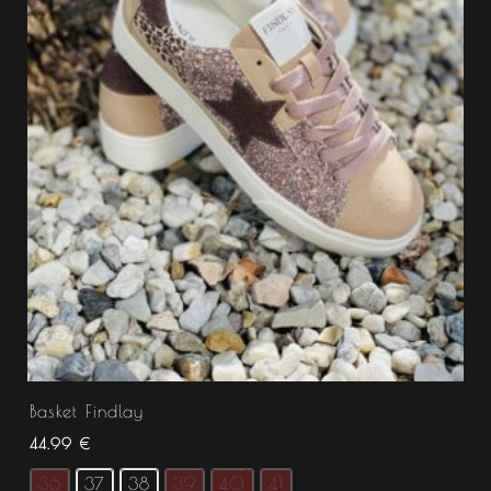
Basket Findlay
44.99
€
36
37
38
39
40
41