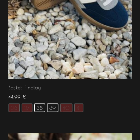
Basket Findlay
44.99
€
36
37
38
39
40
41