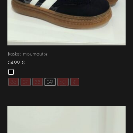
Basket moumoutte
34.99
€
36
37
38
39
40
41