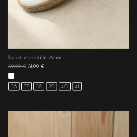
Basket espadrille Amor
39.99
€
31.99
€
36
37
38
39
40
41