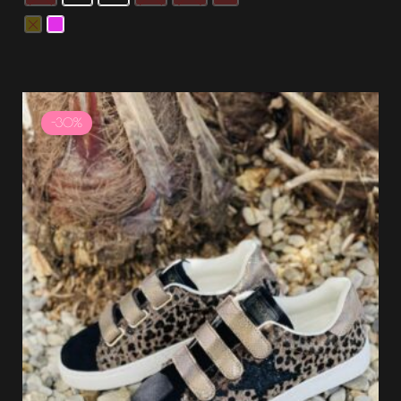
Plage
de
-30%
prix :
31.49 €
à
44.99 €