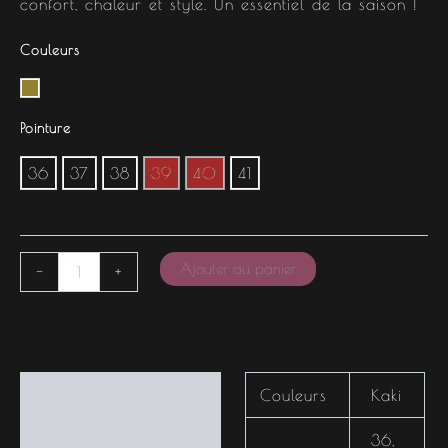
confort, chaleur et style. Un essentiel de la saison !
Couleurs
Pointure
36
37
38
39
40
41
Ajouter au panier
-
+
Informations
Couleurs
Kaki
complémentaires
36
,