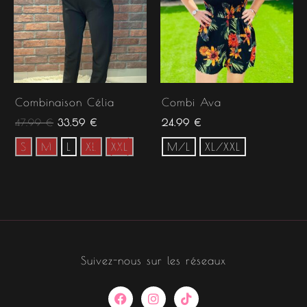
Combinaison Célia
Combi Ava
47.99
€
33.59
€
24.99
€
S
M
L
XL
XXL
M/L
XL/XXL
Suivez-nous sur les réseaux
F
I
T
a
n
i