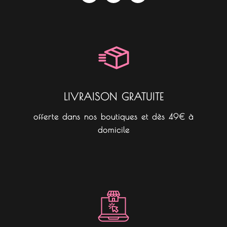
c
s
k
e
t
t
b
a
o
o
g
k
o
r
k
a
m
LIVRAISON GRATUITE
offerte dans nos boutiques et dès 49€ à
domicile