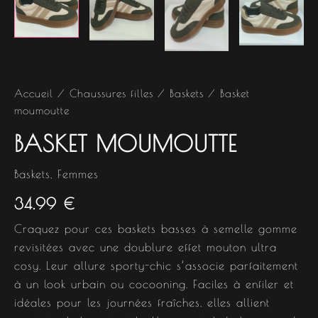
Accueil
/
Chaussures filles
/
Baskets
/ Basket
moumoutte
BASKET MOUMOUTTE
Baskets
,
Femmes
34.99
€
Craquez pour ces baskets basses à semelle gomme
revisitées avec une doublure effet mouton ultra
cosy. Leur allure sporty-chic s’associe parfaitement
à un look urbain ou cocooning. Faciles à enfiler et
idéales pour les journées fraîches, elles allient