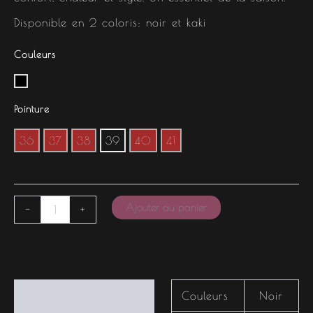
Disponible en 2 coloris: noir et kaki
Couleurs
Pointure
36
37
38
39
40
41
Ajouter au panier
-
+
Informations
Couleurs
Noir
complémentaires