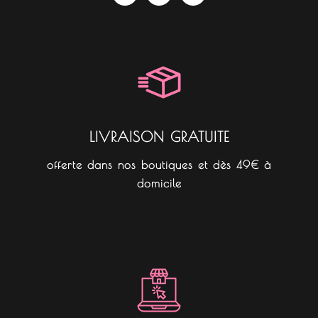
c
s
k
e
t
t
b
a
o
o
g
k
o
r
k
a
m
LIVRAISON GRATUITE
offerte dans nos boutiques et dès 49€ à
domicile