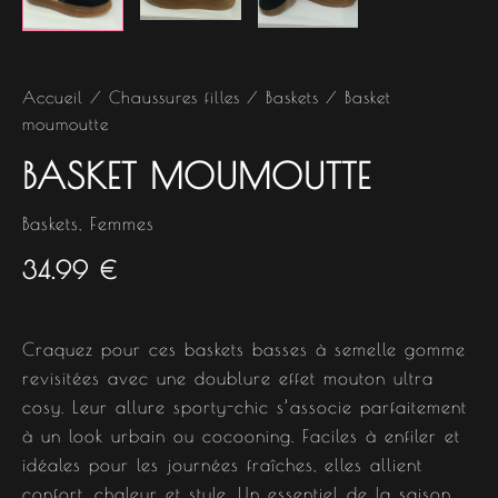
Accueil
/
Chaussures filles
/
Baskets
/ Basket
moumoutte
BASKET MOUMOUTTE
Baskets
,
Femmes
34.99
€
Craquez pour ces baskets basses à semelle gomme
revisitées avec une doublure effet mouton ultra
cosy. Leur allure sporty-chic s’associe parfaitement
à un look urbain ou cocooning. Faciles à enfiler et
idéales pour les journées fraîches, elles allient
confort, chaleur et style. Un essentiel de la saison.