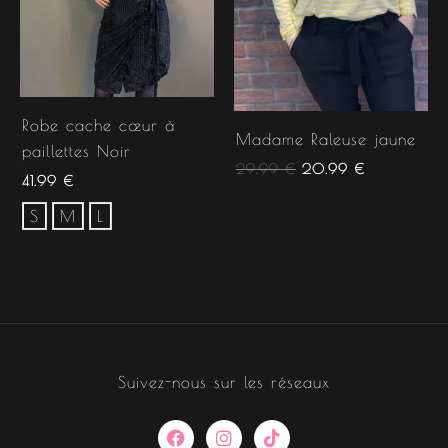
Robe cache cœur à
Madame Raleuse jaune
paillettes Noir
29.99
€
20.99
€
41.99
€
S
M
L
Suivez-nous sur les réseaux
F
I
T
a
n
i