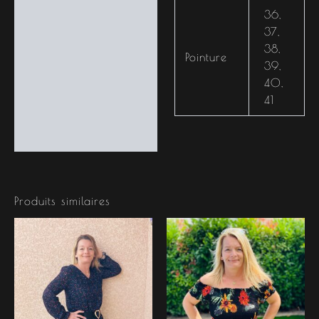
36
,
37
,
38
,
Pointure
39
,
40
,
41
Produits similaires