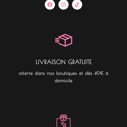
F
I
T
a
n
i
c
s
k
e
t
t
b
a
o
o
g
k
o
r
k
a
m
LIVRAISON GRATUITE
offerte dans nos boutiques et dès 49€ à
domicile