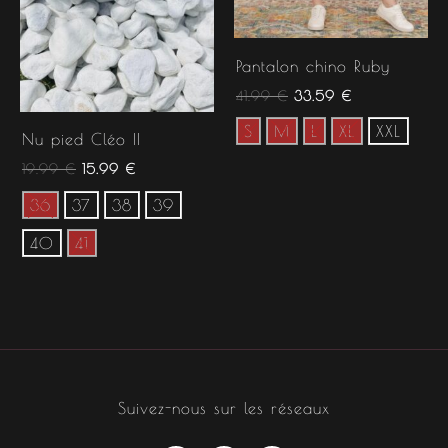
Pantalon chino Ruby
41.99
€
33.59
€
S
M
L
XL
XXL
Nu pied Cléo II
19.99
€
15.99
€
36
37
38
39
40
41
Suivez-nous sur les réseaux