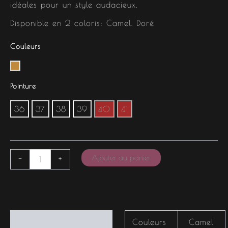
idéales pour un style audacieux.
Disponible en 2 coloris: Camel, Doré
Couleurs
Pointure
36
37
38
39
40
41
Ajouter au panier
-
+
Informations
Couleurs
Camel