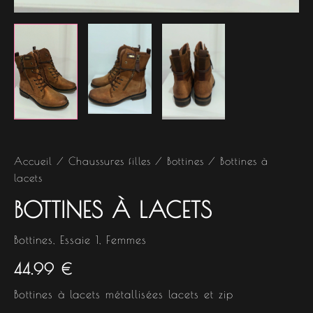
Accueil
/
Chaussures filles
/
Bottines
/ Bottines à
lacets
BOTTINES À LACETS
Bottines
,
Essaie 1
,
Femmes
44.99
€
Bottines à lacets métallisées lacets et zip