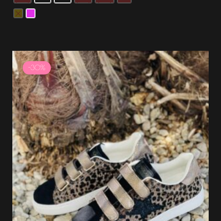
Plage
de
-30%
prix :
31.49 €
à
44.99 €