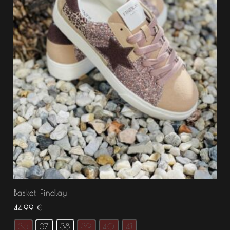
Basket Findlay
44.99
€
36
37
38
39
40
41