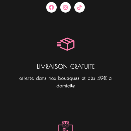
F
I
T
a
n
i
c
s
k
e
t
t
b
a
o
o
g
k
o
r
k
a
m
LIVRAISON GRATUITE
offerte dans nos boutiques et dès 49€ à
domicile