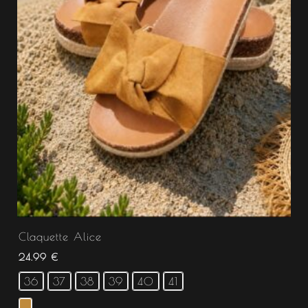
Claquette Alice
24.99
€
36
37
38
39
40
41