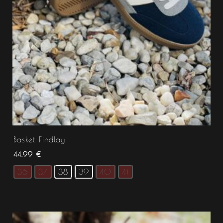
Basket Findlay
44.99
€
36
37
38
39
40
41