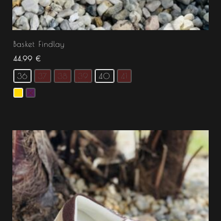
Basket Findlay
44.99
€
36
37
38
39
40
41