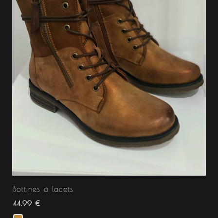
Bottines à lacets
44.99
€