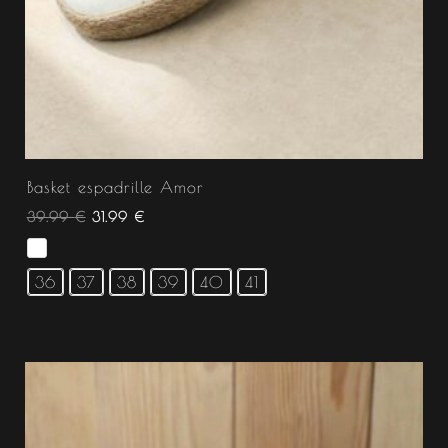
Basket espadrille Amor
39.99
€
31.99
€
36
37
38
39
40
41