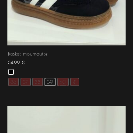
Basket moumoutte
34.99
€
36
37
38
39
40
41