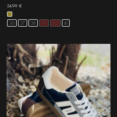
34.99
€
36
37
38
39
40
41