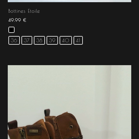
Bottines Etoile
49.99
€
36
37
38
39
40
41