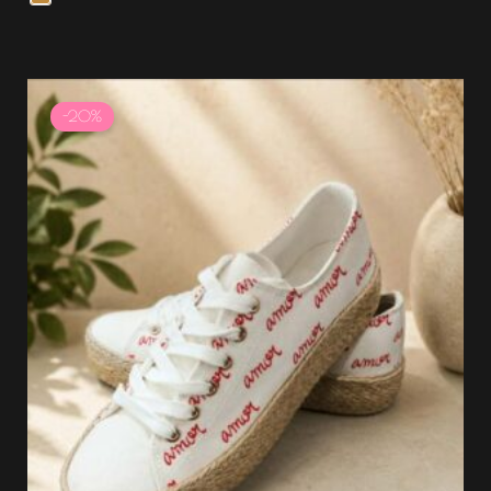
Le
Le
prix
prix
-20%
initial
actuel
était :
est :
39.99 €.
31.99 €.