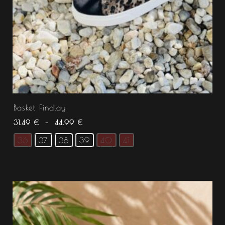
Basket Findlay
31.49
€
–
44.99
€
36
37
38
39
40
41