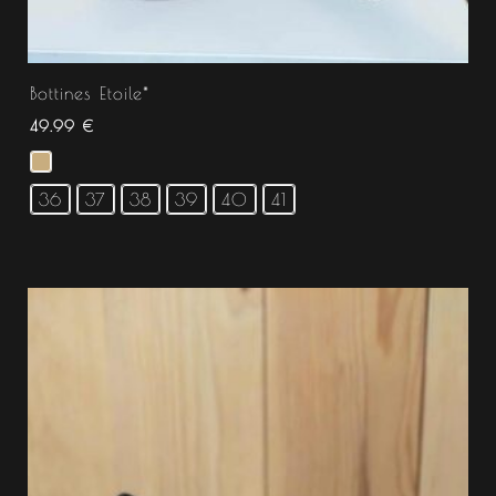
Bottines Etoile*
49.99
€
36
37
38
39
40
41