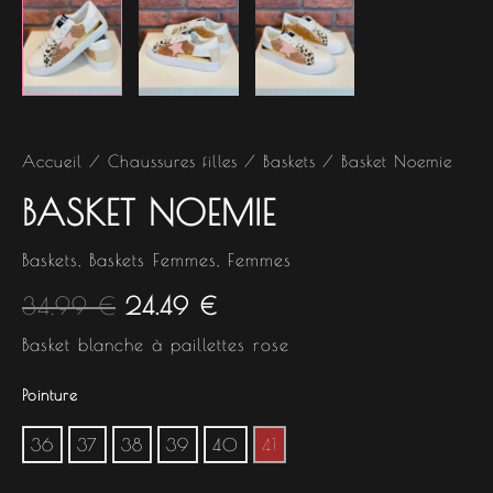
Accueil
/
Chaussures filles
/
Baskets
/ Basket Noemie
BASKET NOEMIE
Baskets
,
Baskets Femmes
,
Femmes
34.99
€
24.49
€
Basket blanche à paillettes rose
Pointure
36
37
38
39
40
41