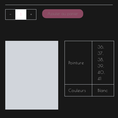
Ajouter au panier
-
+
Informations
36
,
complémentaires
37
,
38
,
Pointure
39
,
40
,
41
Couleurs
Blanc