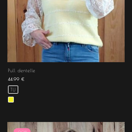
Pull dentelle
44.99
€
TU
Le
Le
prix
prix