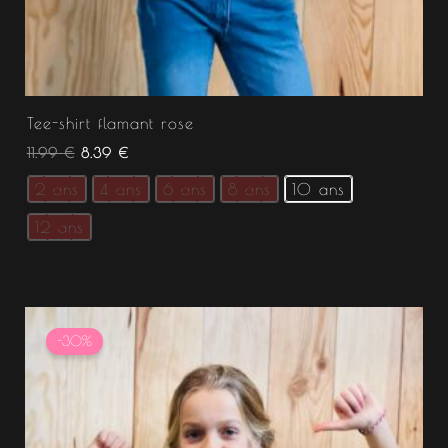
Tee-shirt flamant rose
11.99
€
8.39
€
2 ans
4 ans
6 ans
8 ans
10 ans
12 ans
Le
Le
prix
prix
-30%
initial
actuel
était :
est :
11.99 €.
8.39 €.