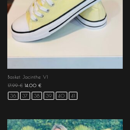
Basket Jacinthe VI
17.99
€
14.00
€
36
37
38
39
40
41