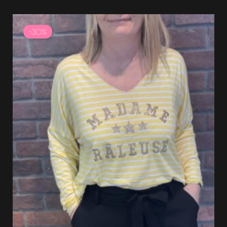
Le
Le
prix
prix
-30%
initial
actuel
était :
est :
29.99 €.
20.99 €.