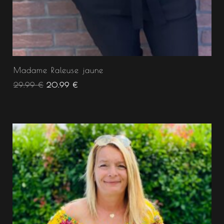
Madame Raleuse jaune
29.99
€
20.99
€