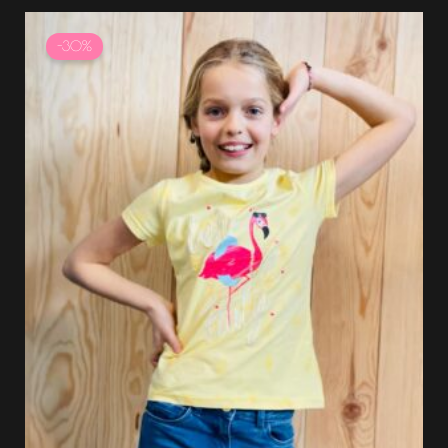
Le
Le
prix
prix
-30%
initial
actuel
était :
est :
11.99 €.
8.39 €.