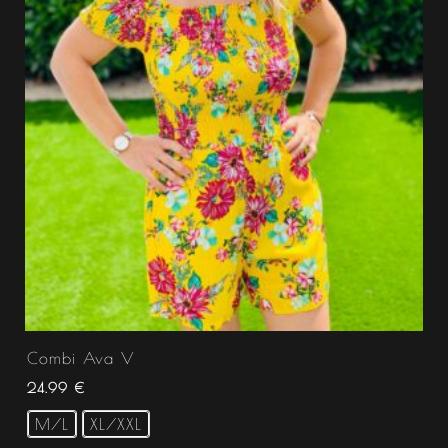
Combi Ava V
24.99
€
M/L
XL/XXL