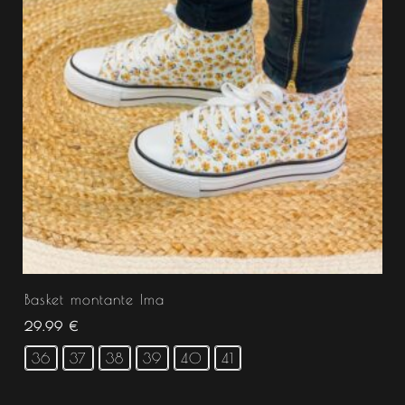
Basket montante Ima
29.99
€
36
37
38
39
40
41