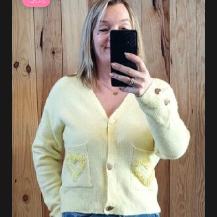
-20%
initial
actuel
était :
est :
44.99 €.
35.99 €.