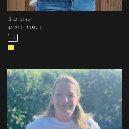
Gilet coeur
44.99
€
35.99
€
TU