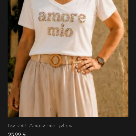
tee shirt Amore mio yellow
25.99
€