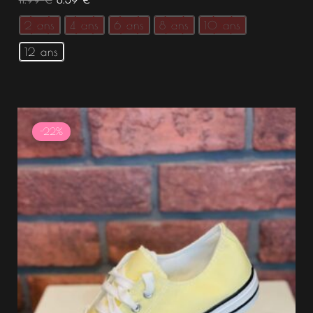
2 ans
4 ans
6 ans
8 ans
10 ans
12 ans
Le
Le
prix
prix
-22%
initial
actuel
était :
est :
17.99 €.
14.00 €.