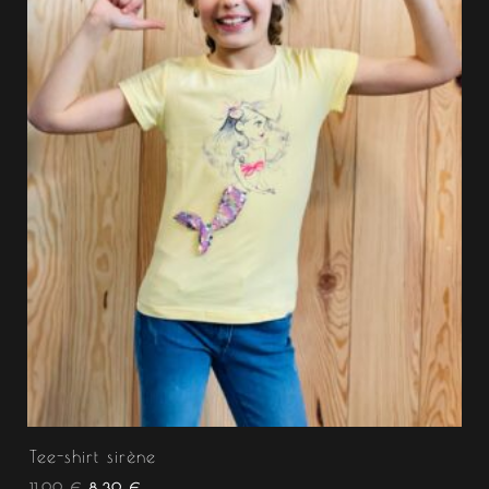
Tee-shirt sirène
11.99
€
8.39
€