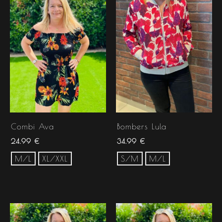
Combi Ava
Bombers Lula
24.99
€
34.99
€
M/L
XL/XXL
S/M
M/L