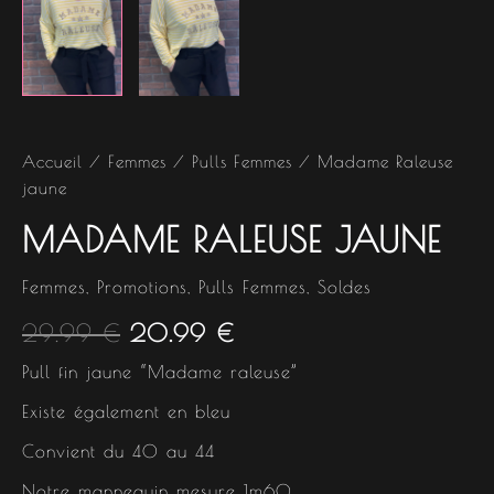
Accueil
/
Femmes
/
Pulls Femmes
/ Madame Raleuse
jaune
MADAME RALEUSE JAUNE
Femmes
,
Promotions
,
Pulls Femmes
,
Soldes
29.99
€
20.99
€
Pull fin jaune “Madame raleuse”
Existe également en bleu
Convient du 40 au 44
Notre mannequin mesure 1m60