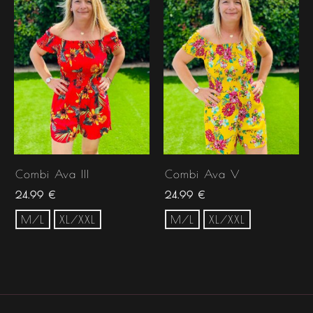
Combi Ava III
Combi Ava V
24.99
€
24.99
€
M/L
XL/XXL
M/L
XL/XXL