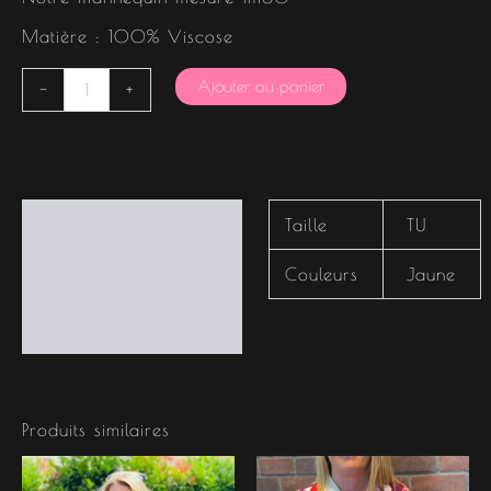
Matière : 100% Viscose
Ajouter au panier
-
+
Informations
Taille
TU
complémentaires
Couleurs
Jaune
Produits similaires