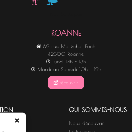
Nos boutiques
ROANNE
69 rue Maréchal Foch
42300 Roanne
Lundi 14h - 18h
Mardi au Samedi 10h - 19h
Découvrir
TION
QUI SOMMES-NOUS
Nous découvrir
s
La boutique