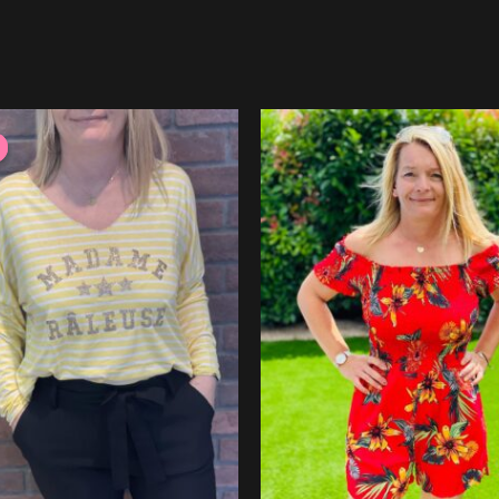
Le
Le
prix
prix
initial
actuel
était :
est :
29.99 €.
20.99 €.