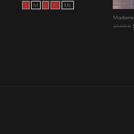
S
M
L
XL
XXL
Madame 
29.99
€