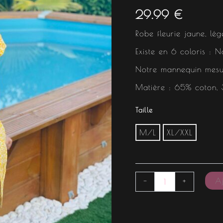
29.99
€
Robe fleurie jaune, lég
Existe en 6 coloris : N
Notre mannequin mes
Matière : 65% coton,
Taille
M/L
XL/XXL
Aj
-
+