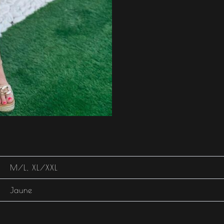
M/L
,
XL/XXL
Jaune