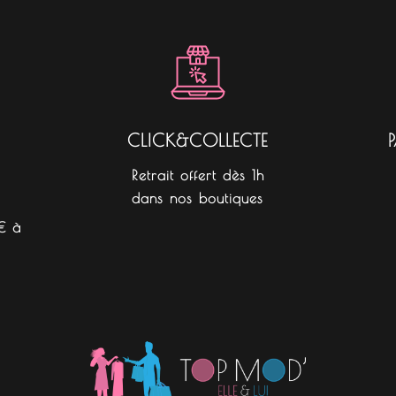
b
a
o
o
g
k
o
r
k
a
m
CLICK&COLLECTE
Retrait offert dès 1h
dans nos boutiques
€ à