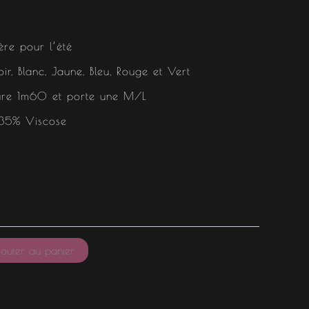
ère pour l’été
oir, Blanc, Jaune, Bleu, Rouge et Vert
ure 1m60 et porte une M/L
 35% Viscose
outer au panier