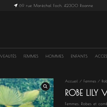
69 rue Maréchal Foch, 42300 Roanne
VEAUTÉS
FEMMES
HOMMES
ENFANTS
ACCES
quantité
Accueil
/
Femmes
/
Ro
de
ROBE LILY V
Robe
Lily
VI
Femmes
,
Robes et comb