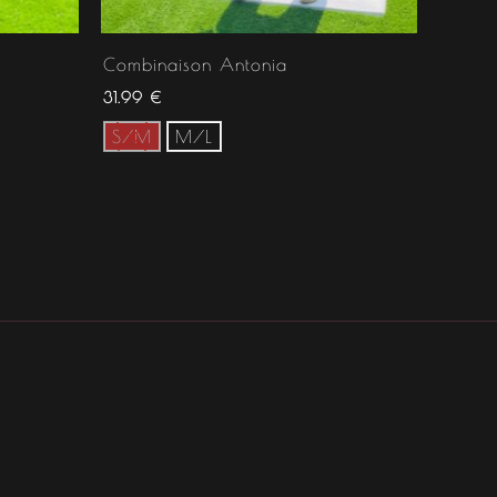
Combinaison Antonia
31.99
€
S/M
M/L