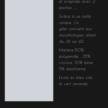
et originale avec 2
poches. …
Grâce à sa
taille
unique. Ce
gilet convient aux
morphologies allant
du 36 au 42.
Matière:50%
polyamide, 35%
viscose, 10% laine,
5% élasthanne
Existe en bleu ciel,
et vert amande.