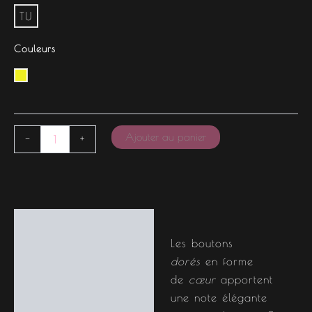
TU
Couleurs
Ajouter au panier
-
+
Description
Les boutons
Informations
dorés
en forme
complémentaires
de
cœur
apportent
une note élégante