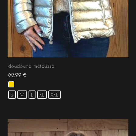
doudoune métalissé
65.99
€
S
M
L
XL
XXL