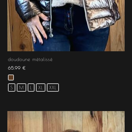
doudoune métalissé
65.99
€
S
M
L
XL
XXL