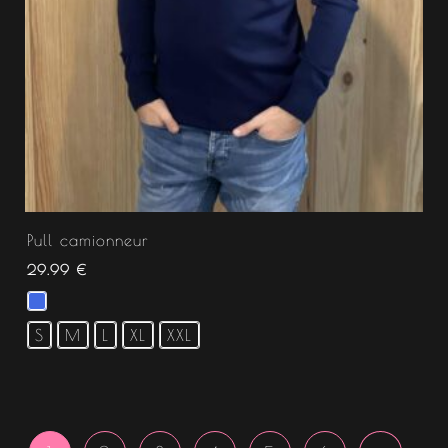
Pull camionneur
29.99
€
S
M
L
XL
XXL