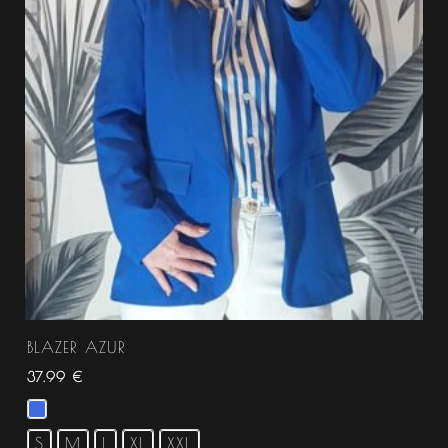
BLAZER AZUR
37.99
€
S
M
L
XL
XXL