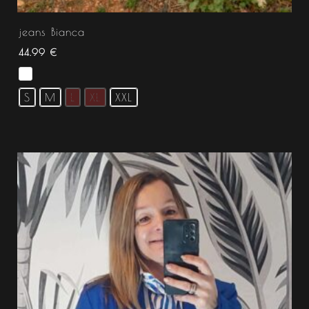
jeans Bianca
44.99
€
S
M
L
XL
XXL