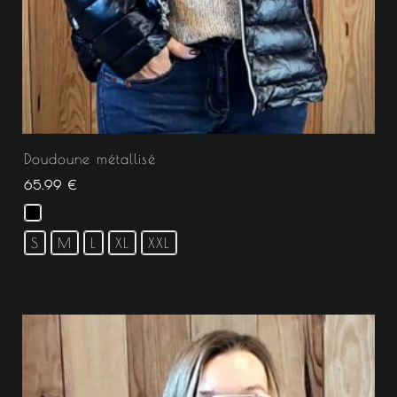
Doudoune métallisé
65.99
€
S
M
L
XL
XXL