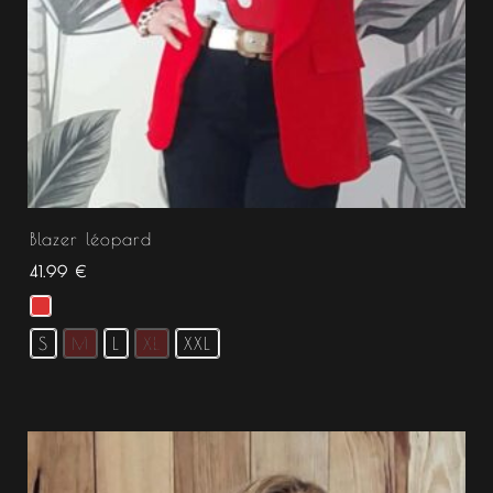
Blazer léopard
41.99
€
S
M
L
XL
XXL