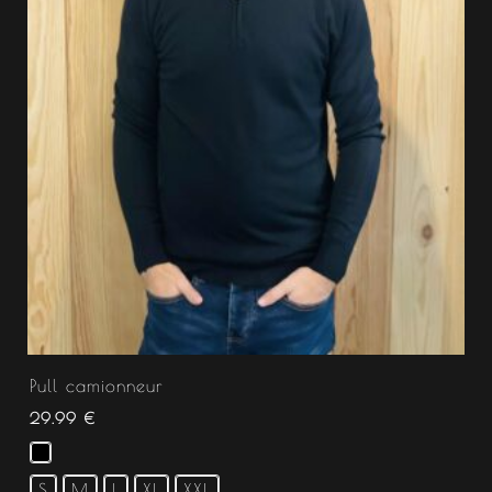
Pull camionneur
29.99
€
S
M
L
XL
XXL