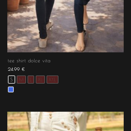
tee shirt dolce vita
24.99
€
S
M
L
XL
XXL