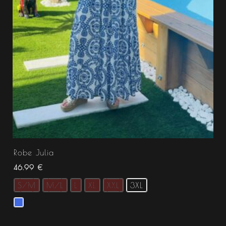
Robe Julia
46.99
€
S/M
M/L
L
XL
XXL
3XL