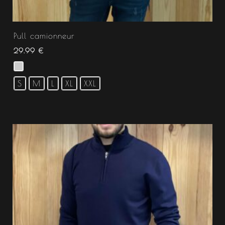
Pull camionneur
29.99
€
S
M
L
XL
XXL