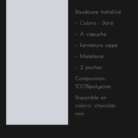
Description
Doudoune métallisé
– Coloris : Doré
– À capuche
– Fermeture zippé
– Matelassé
– 2 poches
Composition;
100%polyester
Disponible en
coloris: chocolat,
noir