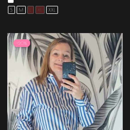
S
M
L
XL
XXL
Le
Le
prix
prix
-20%
initial
actuel
était :
est :
41.99 €.
33.59 €.