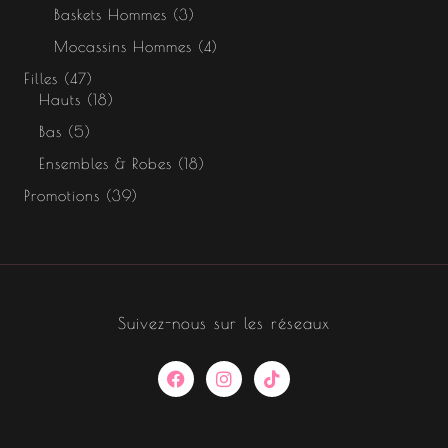
Baskets Hommes
3
Mocassins Hommes
4
Filles
47
Hauts
18
Bas
5
Ensembles & Robes
18
Promotions
39
Suivez-nous sur les réseaux
F
I
T
a
n
i
c
s
k
e
t
t
b
a
o