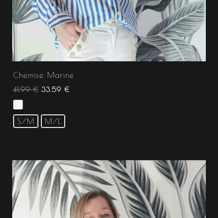
Chemise Marine
41.99
€
33.59
€
S/M
M/L