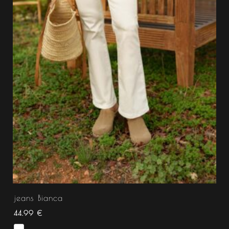
jeans Bianca
44.99
€