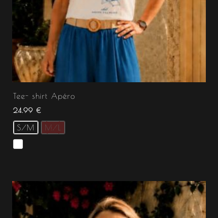
Tee- shirt Apéro
24.99
€
S/M
M/L