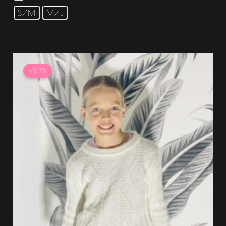
S/M
M/L
Le
Le
prix
prix
-30%
initial
actuel
était :
est :
14.99 €.
10.49 €.