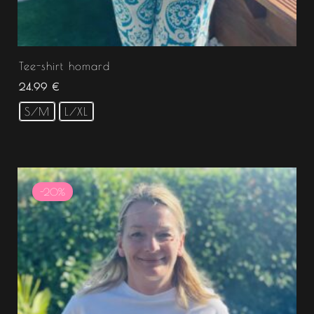
Tee-shirt homard
24.99
€
S/M
L/XL
Le
Le
prix
prix
-20%
initial
actuel
était :
est :
24.99 €.
19.99 €.