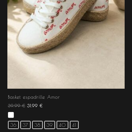
Basket espadrille Amor
39.99
€
31.99
€
36
37
38
39
40
41