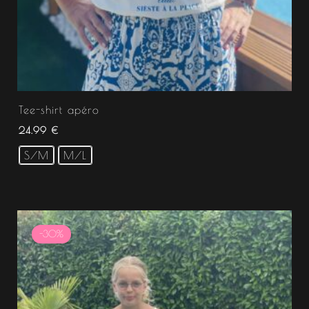
Tee-shirt apéro
24.99
€
S/M
M/L
Le
Le
prix
prix
-30%
initial
actuel
était :
est :
14.99 €.
10.49 €.