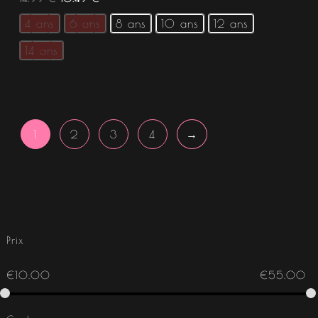
4 ans
6 ans
8 ans
10 ans
12 ans
14 ans
1
2
3
4
→
Prix
€
10.00
€
55.00