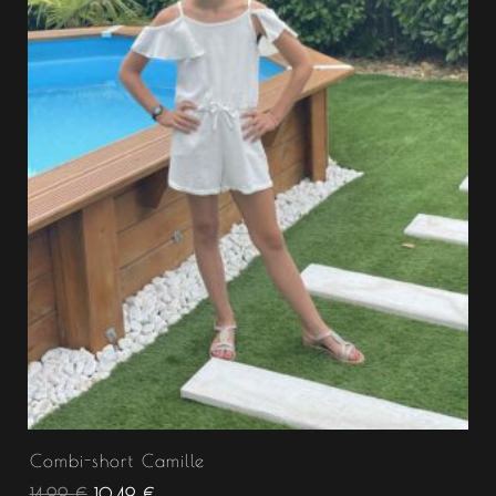
Combi-short Camille
14.99
€
10.49
€