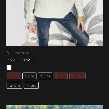
Pull torsadé
14.99
€
10.49
€
2 ans
4 ans
6 ans
8 ans
10 ans
12 ans
14 ans