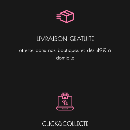
o
g
k
o
r
k
a
m
LIVRAISON GRATUITE
offerte dans nos boutiques et dès 49€ à
domicile
CLICK&COLLECTE