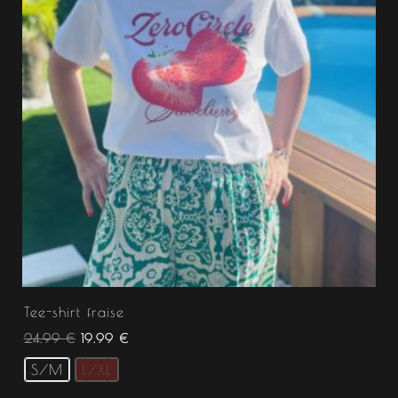
Tee-shirt fraise
24.99
€
19.99
€
S/M
L/XL