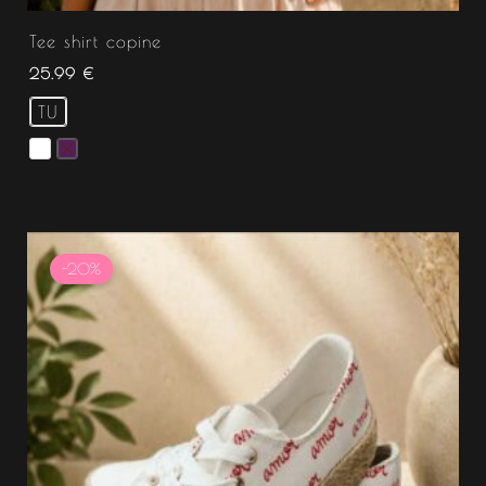
Tee shirt copine
25.99
€
TU
Le
Le
prix
prix
-20%
initial
actuel
était :
est :
39.99 €.
31.99 €.