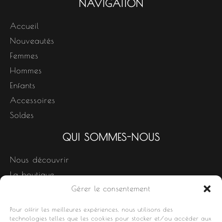
NAVIGATION
Accueil
Nouveautés
Femmes
Hommes
Enfants
Accessoires
Soldes
QUI SOMMES-NOUS
Nous découvrir
La boutique
Gérer le consentement
Nos produits
Contact
Pour offrir les meilleures expériences, nous utilisons des
technologies telles que les cookies pour stocker et/ou accéder aux