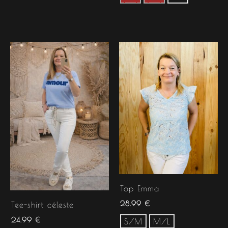
Top Emma
28.99
€
Tee-shirt céleste
24.99
€
S/M
M/L