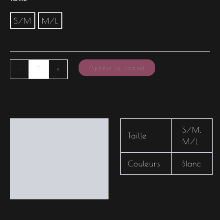
S/M
M/L
Ajouter au panier
-
+
Informations
S/M
,
Taille
complémentaires
M/L
Couleurs
Blanc