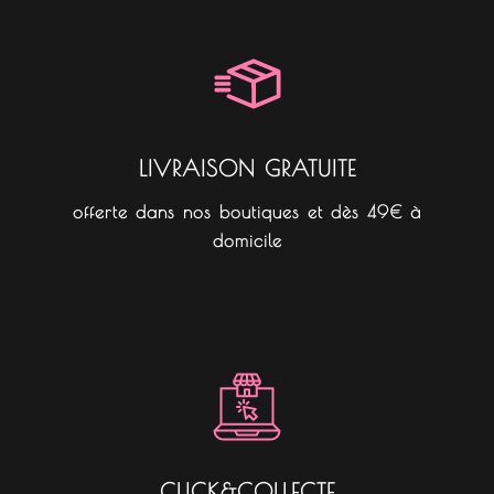
b
a
o
o
g
k
o
r
k
a
m
LIVRAISON GRATUITE
offerte dans nos boutiques et dès 49€ à
domicile
CLICK&COLLECTE