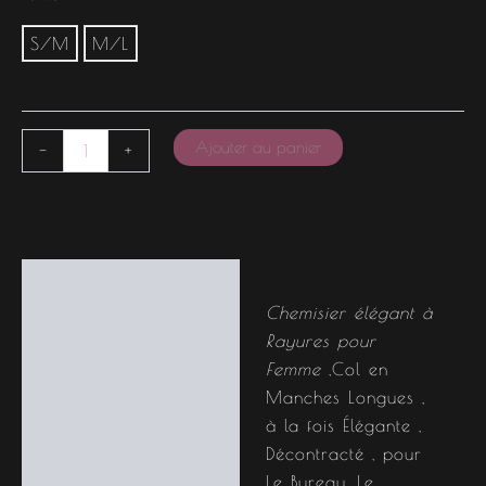
S/M
M/L
Ajouter au panier
-
+
Description
Chemisier élégant à
Informations
Rayures pour
complémentaires
Femme
,Col en
Manches Longues ,
à la fois Élégante ,
Décontracté , pour
Le Bureau, Le