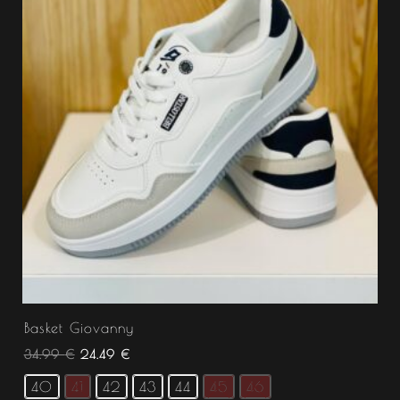
Basket Giovanny
34.99
€
24.49
€
40
41
42
43
44
45
46