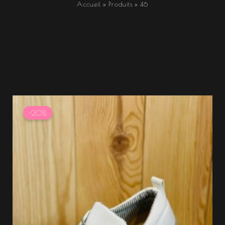
Accueil
Produits
46
Le
Le
prix
prix
-20%
initial
actuel
était :
est :
34.99 €.
27.99 €.