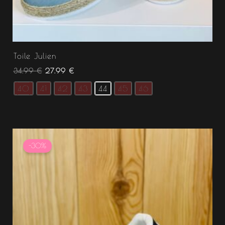
Toile Julien
34.99
€
27.99
€
40
41
42
43
44
45
46
Le
Le
prix
prix
-30%
initial
actuel
était :
est :
34.99 €.
24.49 €.