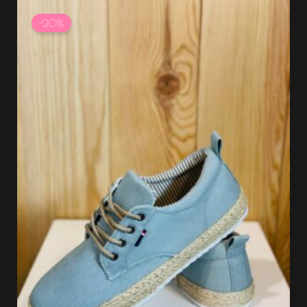
Le
Le
prix
prix
-20%
initial
actuel
était :
est :
34.99 €.
27.99 €.