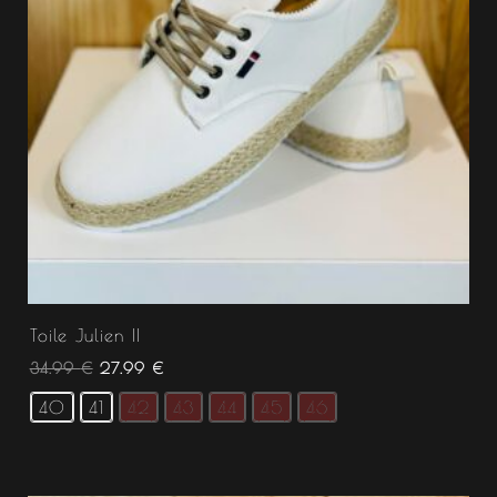
Toile Julien II
34.99
€
27.99
€
40
41
42
43
44
45
46