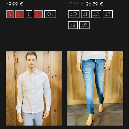
49.99
€
37.99
€
26.59
€
S
M
L
XL
XXL
40
41
42
43
44
45