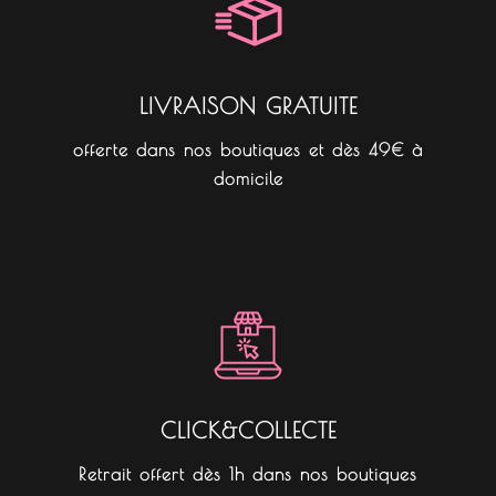
k
a
m
LIVRAISON GRATUITE
offerte dans nos boutiques et dès 49€ à
domicile
CLICK&COLLECTE
Retrait offert dès 1h dans nos boutiques