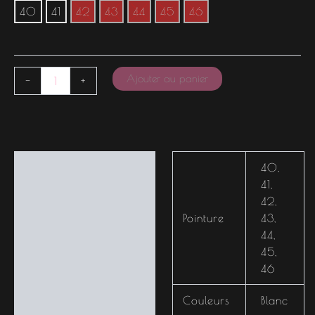
40
41
42
43
44
45
46
Ajouter au panier
-
+
Informations
40
,
complémentaires
41
,
42
,
Pointure
43
,
44
,
45
,
46
Couleurs
Blanc