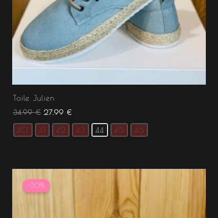
Toile Julien
34.99
€
27.99
€
40
41
42
43
44
45
46
Le
Le
prix
prix
-30%
initial
actuel
était :
est :
34.99 €.
24.49 €.