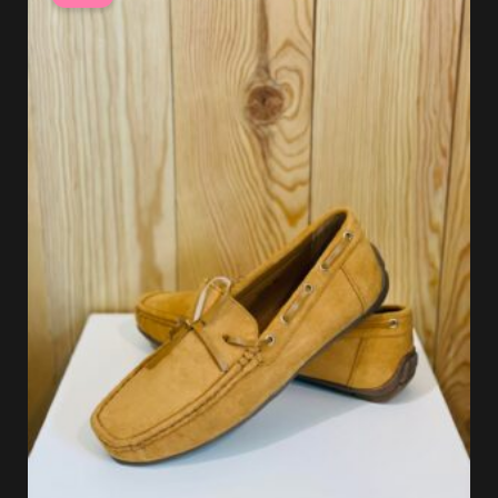
initial
actuel
était :
est :
37.99 €.
26.59 €.