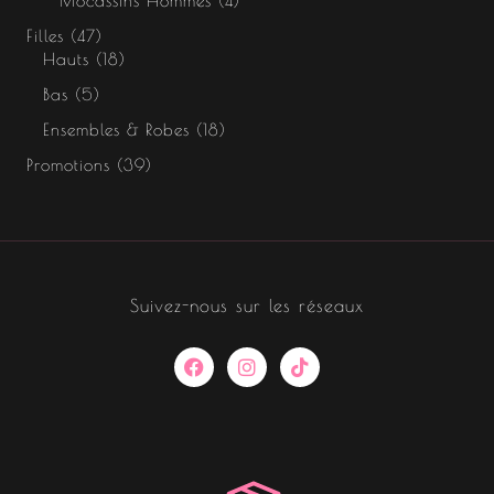
Mocassins Hommes
4
Filles
47
Hauts
18
Bas
5
Ensembles & Robes
18
Promotions
39
Suivez-nous sur les réseaux
F
I
T
a
n
i
c
s
k
e
t
t
b
a
o
o
g
k
o
r