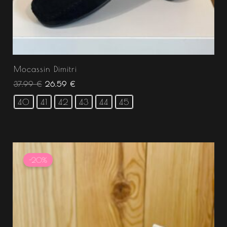
Mocassin Dimitri
37.99
€
26.59
€
40
41
42
43
44
45
Le
Le
prix
prix
-20%
initial
actuel
était :
est :
34.99 €.
27.99 €.