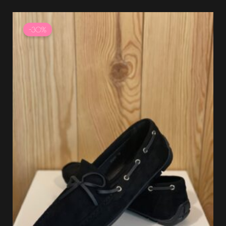
Le
Le
prix
prix
-30%
initial
actuel
était :
est :
37.99 €.
26.59 €.