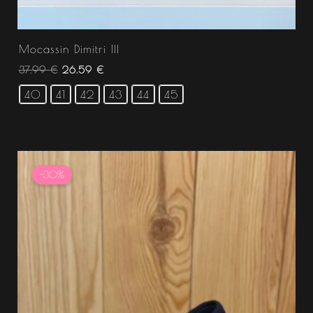
Mocassin Dimitri III
37.99
€
26.59
€
40
41
42
43
44
45
Le
Le
prix
prix
-30%
initial
actuel
était :
est :
37.99 €.
26.59 €.