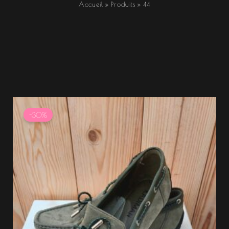
Accueil
Produits
44
Le
Le
prix
prix
-30%
initial
actuel
était :
est :
37.99 €.
26.59 €.