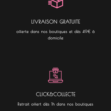
k
a
m
LIVRAISON GRATUITE
offerte dans nos boutiques et dès 49€ à
domicile
CLICK&COLLECTE
Retrait offert dès 1h dans nos boutiques