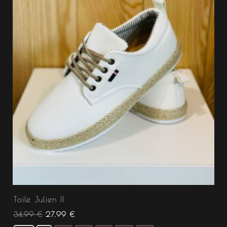
Toile Julien II
34.99
€
27.99
€