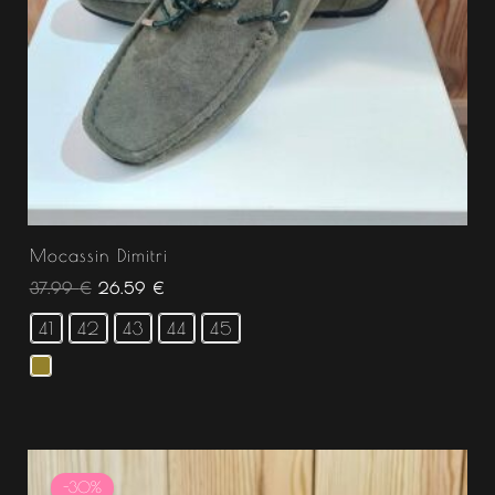
Mocassin Dimitri
37.99
€
26.59
€
41
42
43
44
45
Le
Le
prix
prix
-30%