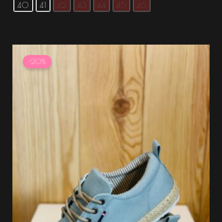
40
41
42
43
44
45
46
Le
Le
prix
prix
-20%
initial
actuel
était :
est :
34.99 €.
27.99 €.