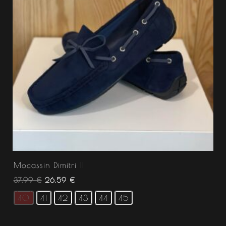
Mocassin Dimitri II
37.99
€
26.59
€
40
41
42
43
44
45