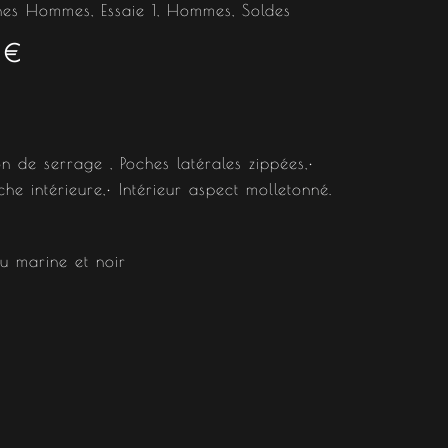
est :
hes Hommes
,
Essaie 1
,
Hommes
,
Soldes
9
€
 €.
79.99 €.
 de serrage , Poches latérales zippées,•
oche intérieure,• Intérieur aspect molletonné.
eu marine et noir