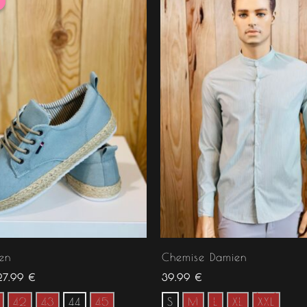
nitial
actuel
tait :
est :
34.99 €.
27.99 €.
ien
Chemise Damien
27.99
€
39.99
€
42
43
44
45
S
M
L
XL
XXL