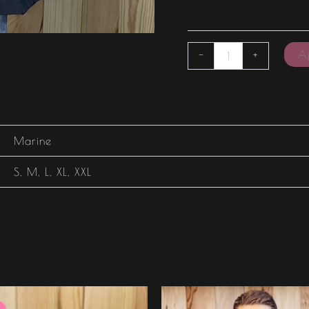
Aj
-
+
Marine
S
,
M
,
L
,
XL
,
XXL
e
Le
rix
prix