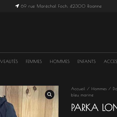
69 rue Maréchal Foch, 42300 Roanne
VEAUTÉS
FEMMES
HOMMES
ENFANTS
ACCES
quantité
Accueil
/
Hommes
/
D
Le
de
bleu marine
Parka
prix
longue
PARKA LON
bleu
initial
marine