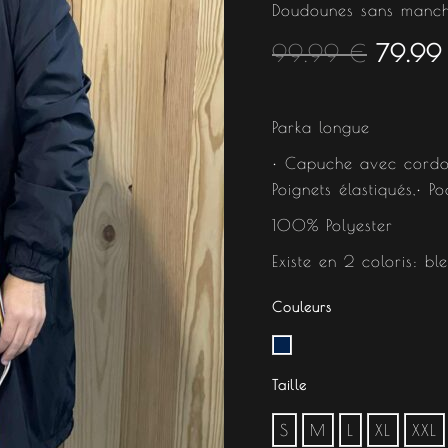
était :
Doudounes sans manc
99.99
€
79.9
99.99
Parka longue
• Capuche avec cordon
Poignets élastiqués,• P
100% Polyester
Existe en 2 coloris: bl
Couleurs
Taille
S
M
L
XL
XXL