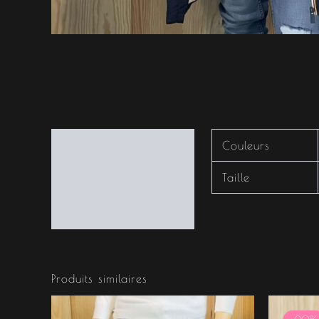
Informations
Couleurs
complémentaires
Taille
Produits similaires
L
p