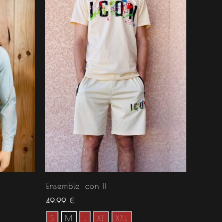
Ensemble Icon II
49.99
€
S
M
L
XL
XXL