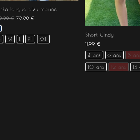
arka longue bleu marine
9.99
€
79.99
€
Short Cindy
S
M
L
XL
XXL
11.99
€
4 ans
6 ans
8 an
10 ans
12 ans
14