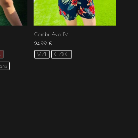
Combi Ava IV
24.99
€
s
M/L
XL/XXL
 ans