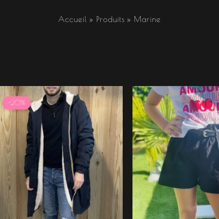
Accueil
Produits
Marine
Le
Le
prix
prix
-20%
initial
actuel
était :
est :
99.99 €.
79.99 €.