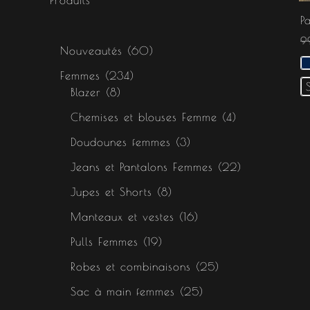
s
s
s
P
9
Nouveautés
60
Femmes
234
Blazer
8
Chemises et blouses Femme
4
Doudounes femmes
3
Jeans et Pantalons Femmes
22
Jupes et Shorts
8
Manteaux et vestes
16
Pulls Femmes
19
Robes et combinaisons
25
Sac à main femmes
25