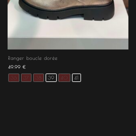
Ranger boucle dorée
49.99
€
36
37
38
39
40
41