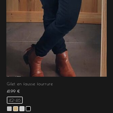
Gilet en fausse fourrure
41.99
€
42-46