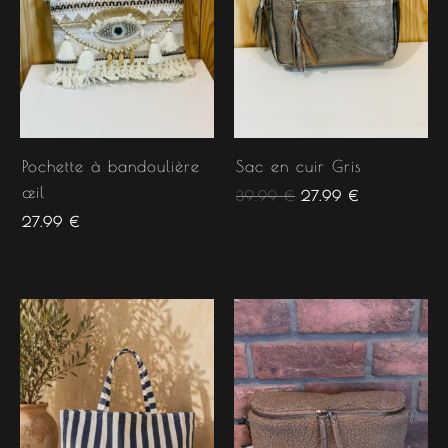
Pochette à bandoulière
Sac en cuir Gris
œil
39.99
€
27.99
€
27.99
€