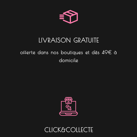
o
g
k
o
r
k
a
m
LIVRAISON GRATUITE
offerte dans nos boutiques et dès 49€ à
domicile
CLICK&COLLECTE