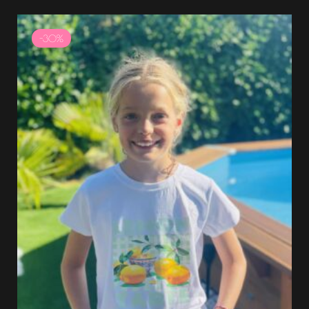
Le
Le
prix
prix
-30%
initial
actuel
était :
est :
14.99 €.
10.49 €.