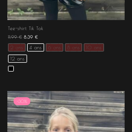
Tee-shirt Tik Tok
11.99
€
8.39
€
2 ans
4 ans
6 ans
8 ans
10 ans
12 ans
Le
Le
prix
prix
-30%
initial
actuel
était :
est :
21.99 €.
15.39 €.