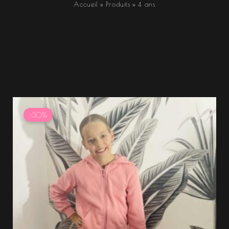
Accueil
Produits
4 ans
Le
Le
prix
prix
-30%
initial
actuel
était :
est :
24.99 €.
17.49 €.