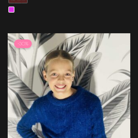
Le
Le
prix
prix
-30%
initial
actuel
était :
est :
14.99 €.
10.49 €.