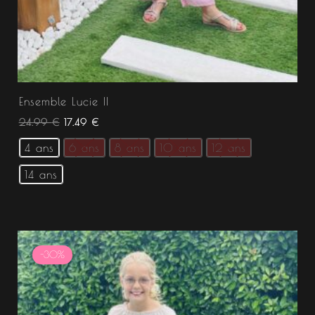
Ensemble Lucie II
24.99
€
17.49
€
4 ans
6 ans
8 ans
10 ans
12 ans
14 ans
Le
Le
prix
prix
-30%
initial
actuel
était :
est :
24.99 €.
17.49 €.