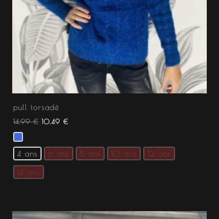
pull torsadé
14.99
€
10.49
€
4 ans
6 ans
8 ans
10 ans
12 ans
14 ans
Le
Le