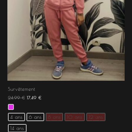
Survêtement
24.99
€
17.49
€
4 ans
6 ans
8 ans
10 ans
12 ans
14 ans