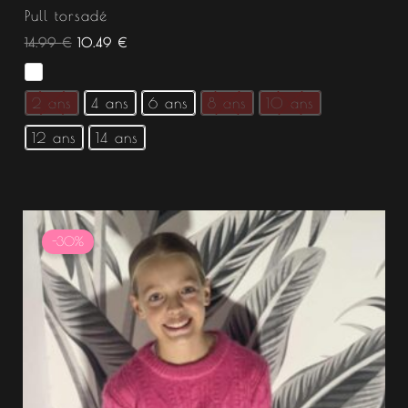
Pull torsadé
14.99
€
10.49
€
2 ans
4 ans
6 ans
8 ans
10 ans
12 ans
14 ans
Le
Le
prix
prix
-30%
initial
actuel
était :
est :
14.99 €.
10.49 €.