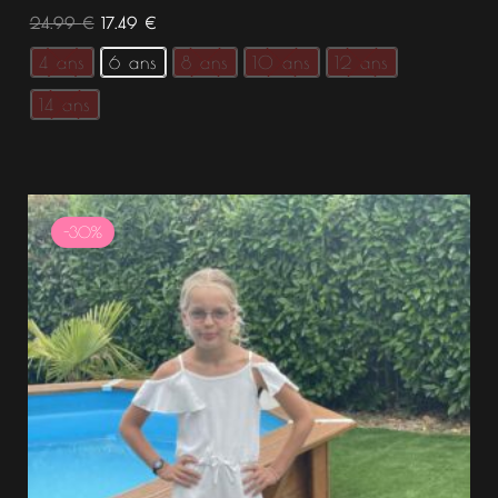
24.99
€
17.49
€
4 ans
6 ans
8 ans
10 ans
12 ans
14 ans
Le
Le
prix
prix
-30%
initial
actuel
était :
est :
14.99 €.
10.49 €.