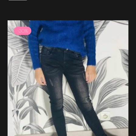
Le
Le
prix
prix
-30%
initial
actuel
était :
est :
14.99 €.
10.49 €.