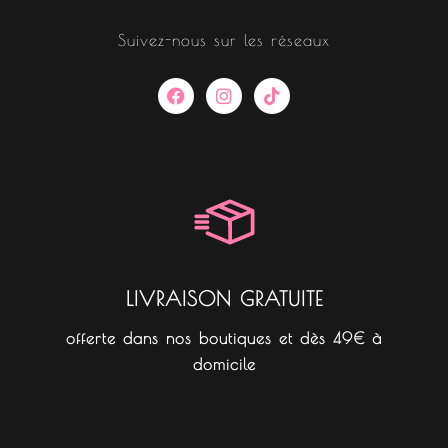
Suivez-nous sur les réseaux
F
I
T
a
n
i
c
s
k
e
t
t
b
a
o
o
g
k
o
r
k
a
m
LIVRAISON GRATUITE
offerte dans nos boutiques et dès 49€ à
domicile