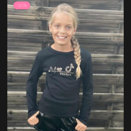
prix
prix
-30%
initial
actuel
était :
est :
11.99 €.
8.39 €.