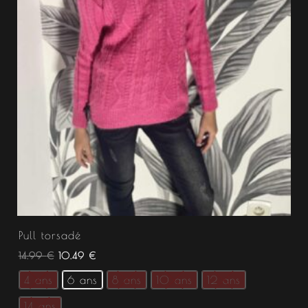
Pull torsadé
14.99
€
10.49
€
4 ans
6 ans
8 ans
10 ans
12 ans
14 ans