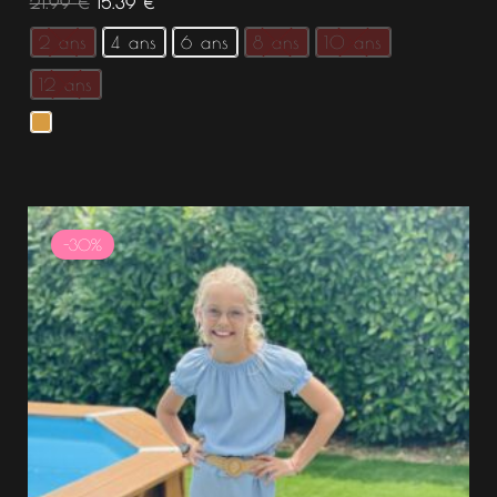
21.99
€
15.39
€
2 ans
4 ans
6 ans
8 ans
10 ans
12 ans
Le
Le
prix
prix
-30%
initial
actuel
était :
est :
24.99 €.
17.49 €.