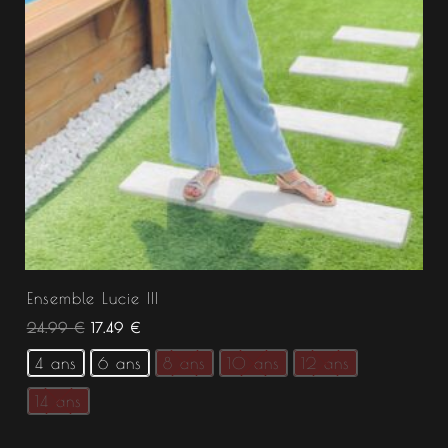
Ensemble Lucie III
24.99
€
17.49
€
4 ans
6 ans
8 ans
10 ans
12 ans
14 ans