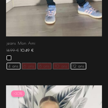
jeans Mon Ami
14.99
€
10.49
€
4 ans
6 ans
8 ans
10 ans
12 ans
Le
Le
prix
prix
-30%
initial
actuel
était :
est :
14.99 €.
10.49 €.