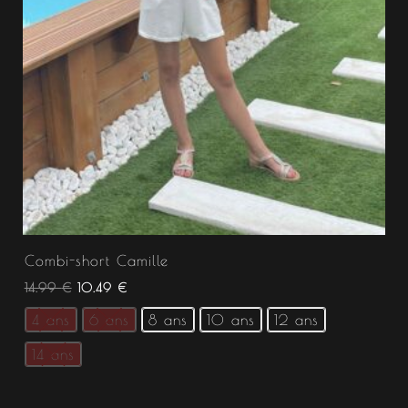
Combi-short Camille
14.99
€
10.49
€
4 ans
6 ans
8 ans
10 ans
12 ans
14 ans