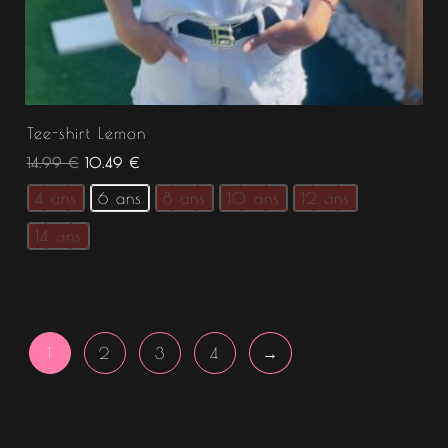
Tee-shirt Lemon
14.99
€
10.49
€
4 ans
6 ans
8 ans
10 ans
12 ans
14 ans
1
2
3
4
→