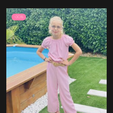
Le
Le
prix
prix
-30%
initial
actuel
était :
est :
24.99 €.
17.49 €.