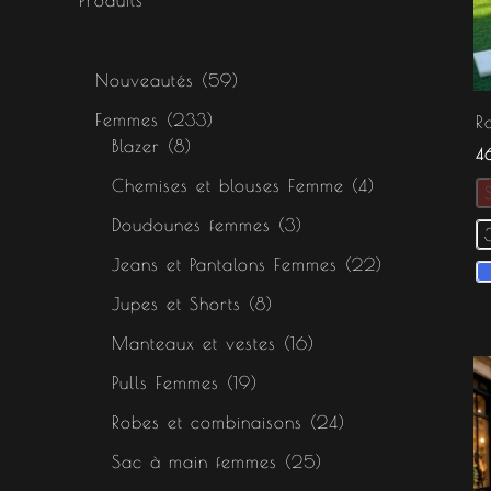
s
s
s
Nouveautés
59
Femmes
233
R
Blazer
8
4
Chemises et blouses Femme
4
Doudounes femmes
3
Jeans et Pantalons Femmes
22
Jupes et Shorts
8
Manteaux et vestes
16
Pulls Femmes
19
Robes et combinaisons
24
Sac à main femmes
25