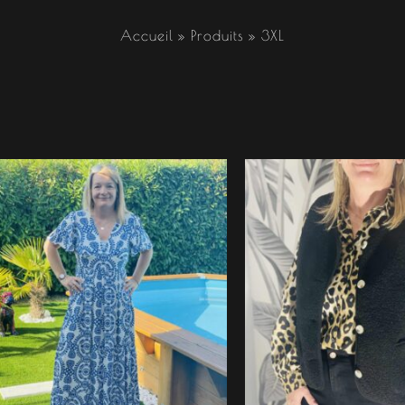
Accueil
Produits
3XL
Plag
de
prix 
34.
à
37.9