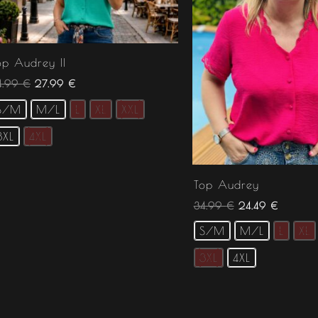
op Audrey II
4.99
€
27.99
€
S/M
M/L
L
XL
XXL
3XL
4XL
Top Audrey
34.99
€
24.49
€
S/M
M/L
L
XL
3XL
4XL