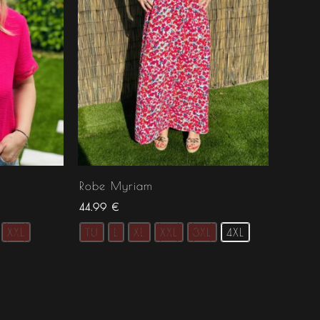
Robe Myriam
44.99
€
XXL
TU
L
XL
XXL
3XL
4XL