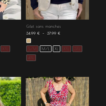
Gilet sans manches
34.99
€
–
37.99
€
XXL
S/M
M/L
XL
XXL
3XL
4XL
.