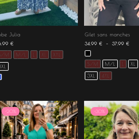
obe Julia
Gilet sans manches
6.99
€
34.99
€
–
37.99
€
S/M
M/L
L
XL
XXL
S/M
M/L
L
XL
3XL
3XL
4XL
Le
Le
Le
Le
prix
prix
prix
prix
-20%
-30%
initial
actuel
initial
actuel
était :
est :
était :
est :
34.99 €.
27.99 €.
34.99 €.
24.49 €