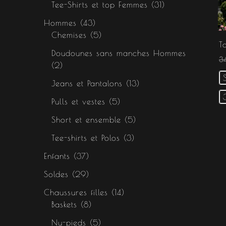
Tee-Shirts et top Femmes
31
Hommes
43
Chemises
5
T
Doudounes sans manches Hommes
3
2
Jeans et Pantalons
13
Pulls et vestes
5
Short et ensemble
5
Tee-shirts et Polos
3
Enfants
37
Soldes
29
Chaussures filles
14
Baskets
8
Nu-pieds
5