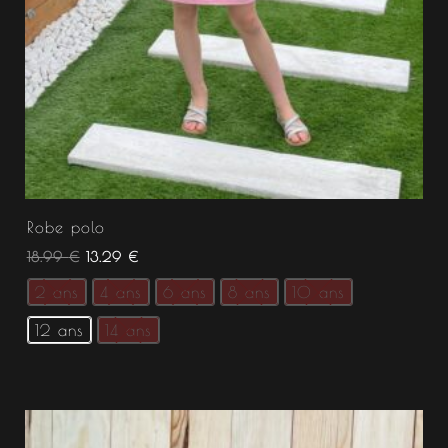
Robe polo
18.99
€
13.29
€
2 ans
4 ans
6 ans
8 ans
10 ans
12 ans
14 ans