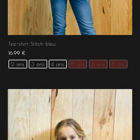
Tee-shirt Stitch bleu
16.99
€
2 ans
3 ans
4 ans
5 ans
6 ans
8 ans