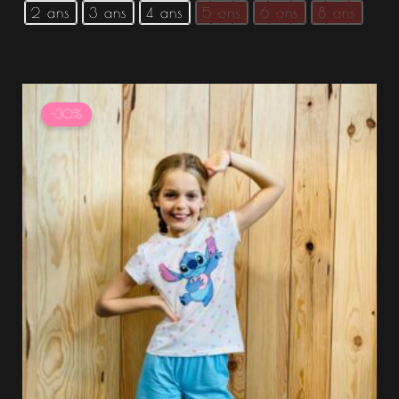
2 ans
3 ans
4 ans
5 ans
6 ans
8 ans
Le
Le
prix
prix
-30%
initial
actuel
était :
est :
22.99 €.
16.09 €.