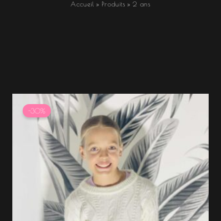
Accueil
Produits
2 ans
Le
Le
prix
prix
-30%
initial
actuel
était :
est :
14.99 €.
10.49 €.