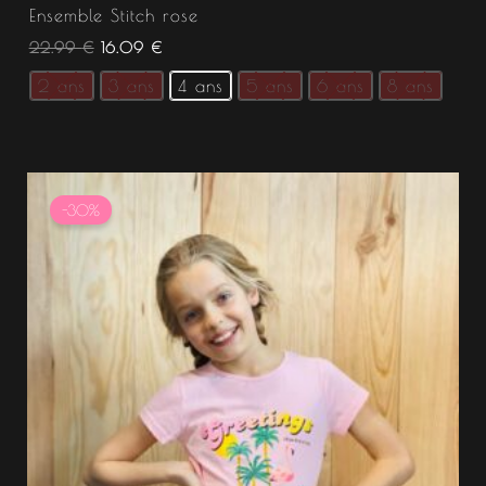
Ensemble Stitch rose
22.99
€
16.09
€
2 ans
3 ans
4 ans
5 ans
6 ans
8 ans
Le
Le
prix
prix
-30%
initial
actuel
était :
est :
11.99 €.
8.39 €.