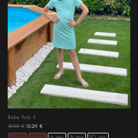
Robe Polo II
18.99
€
13.29
€
2 ans
4 ans
6 ans
8 ans
10 ans