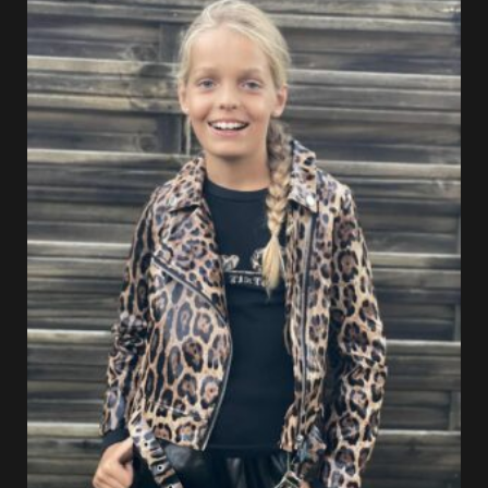
était :
est :
21.99 €.
15.39 €.