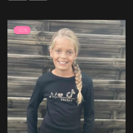
Le
Le
prix
prix
-30%
initial
actuel
était :
est :
11.99 €.
8.39 €.