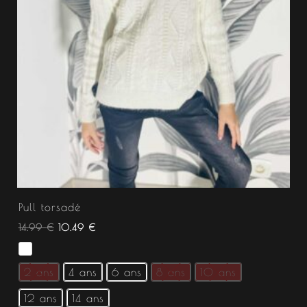
Pull torsadé
14.99
€
10.49
€
2 ans
4 ans
6 ans
8 ans
10 ans
12 ans
14 ans