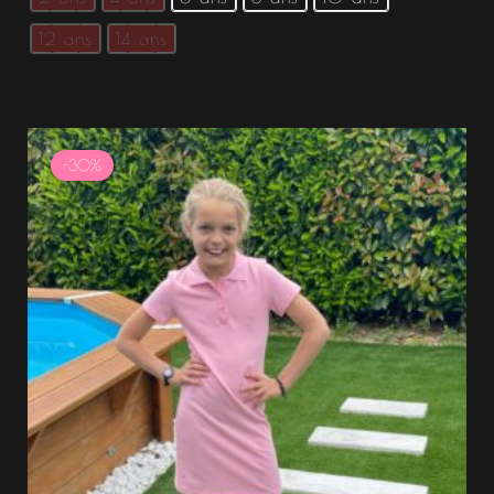
12 ans
14 ans
Le
Le
prix
prix
-30%
initial
actuel
était :
est :
18.99 €.
13.29 €.