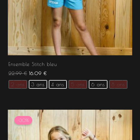
Ensemble Stitch bleu
22.99
€
16.09
€
2 ans
3 ans
4 ans
5 ans
6 ans
8 ans
Le
Le
prix
prix
-30%
initial
actuel
était :
est :
22.99 €.
16.09 €.