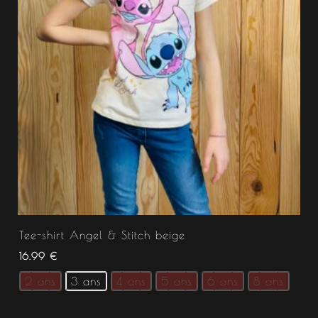
Tee-shirt Angel & Stitch beige
16.99
€
2 ans
3 ans
4 ans
5 ans
6 ans
8 ans