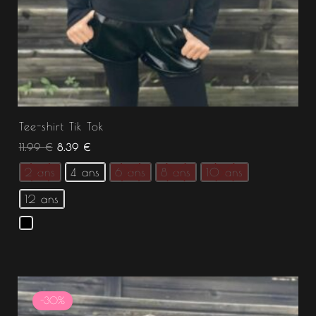
Tee-shirt Tik Tok
11.99
€
8.39
€
2 ans
4 ans
6 ans
8 ans
10 ans
12 ans
Le
Le
prix
prix
-30%
initial
actuel