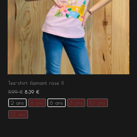
Tee-shirt flamant rose II
11.99
€
8.39
€
2 ans
4 ans
6 ans
8 ans
10 ans
12 ans