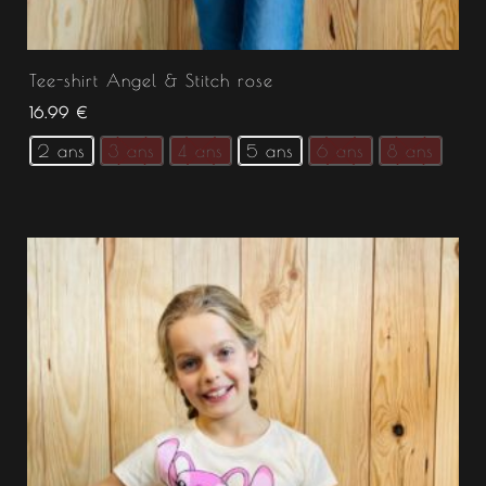
Tee-shirt Angel & Stitch rose
16.99
€
2 ans
3 ans
4 ans
5 ans
6 ans
8 ans