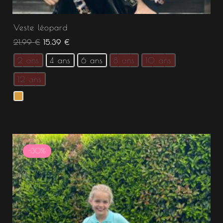
Veste léopard
21.99
€
15.39
€
2 ans
4 ans
6 ans
8 ans
10 ans
12 ans
Le
Le
prix
prix
-30%
initial
actuel
était :
est :
18.99 €.
13.29 €.