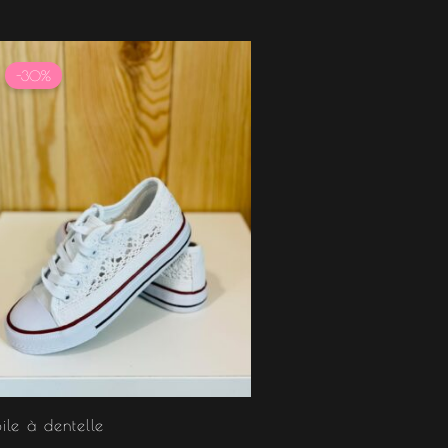
Le
Le
prix
prix
-30%
initial
actuel
était :
est :
21.99 €.
15.39 €.
oile à dentelle