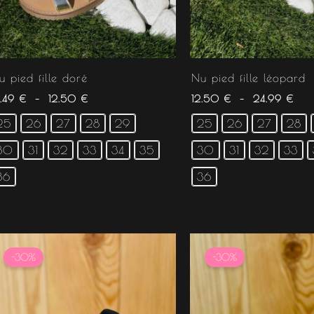
u pied fille doré
Nu pied fille léopard
2.49
€
–
12.50
€
12.50
€
–
24.99
€
25
26
27
28
29
25
26
27
28
30
31
32
33
34
35
30
31
32
33
36
36
Le
Le
Le
Le
prix
prix
prix
prix
-30%
-30%
initial
actuel
initial
actuel
était :
est :
était :
est :
29.99 €.
20.99 €.
29.99 €.
20.99