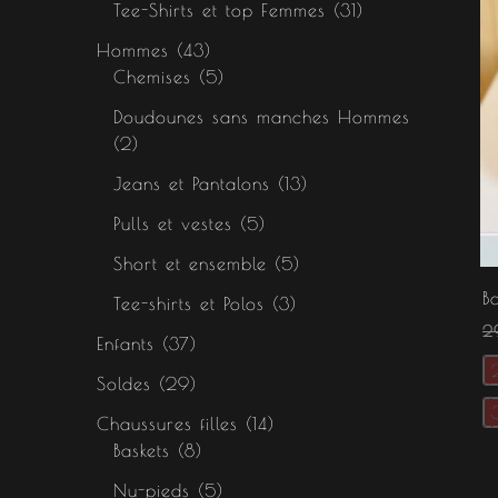
Tee-Shirts et top Femmes
31
Hommes
43
Chemises
5
Doudounes sans manches Hommes
2
Jeans et Pantalons
13
Pulls et vestes
5
Short et ensemble
5
B
Tee-shirts et Polos
3
2
Enfants
37
Soldes
29
Chaussures filles
14
Baskets
8
Nu-pieds
5