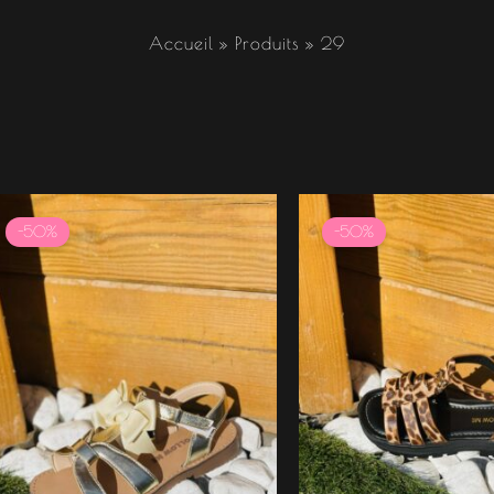
Accueil
Produits
29
Plage
Plag
de
de
-50%
-50%
prix :
prix 
12.49 €
12.
à
à
12.50 €
24.