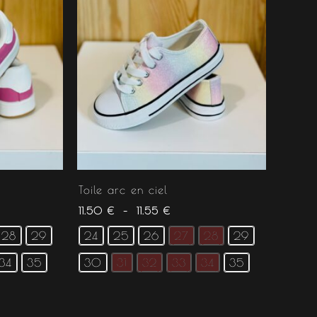
Toile arc en ciel
11.50
€
–
11.55
€
28
29
24
25
26
27
28
29
34
35
30
31
32
33
34
35