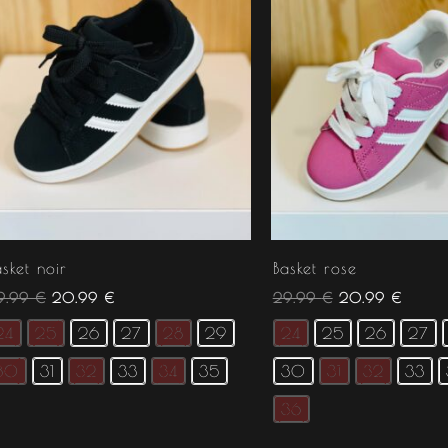
asket noir
Basket rose
9.99
€
20.99
€
29.99
€
20.99
€
24
25
26
27
28
29
24
25
26
27
30
31
32
33
34
35
30
31
32
33
36