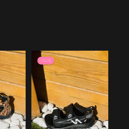
e
Le
Le
prix
prix
-50%
:
initial
actuel
50 €
était :
est :
24.99 €.
12.49 €.
99 €