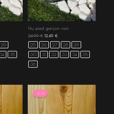
Nu pied garçon noir
24.99
€
12.49
€
29
25
26
27
28
29
34
35
30
31
32
33
34
35
36
Plage
de
-30%
prix :
11.50 €
 €.
à
11.55 €