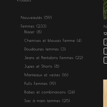
s
s
s
Nouveautés
59
Femmes
233
N
Blazer
8
1
Chemises et blouses Femme
4
Doudounes femmes
3
Jeans et Pantalons Femmes
22
Jupes et Shorts
8
Manteaux et vestes
16
Pulls Femmes
19
Robes et combinaisons
24
Sac à main femmes
25