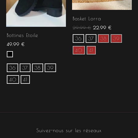
Basket Lorra
29.99
€
22.99
€
Bottines Etoile
36
37
38
39
49.99
€
40
41
36
37
38
39
40
41
Suivez-nous sur les réseaux