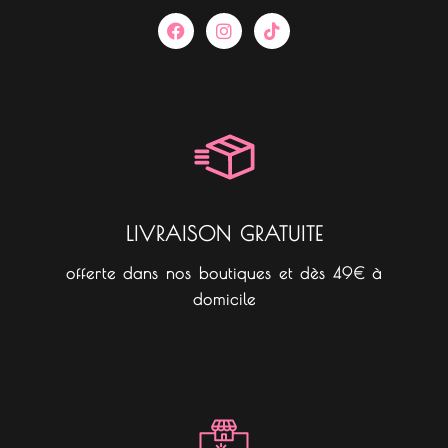
F
I
T
a
n
i
c
s
k
e
t
t
b
a
o
o
g
k
o
r
k
a
m
LIVRAISON GRATUITE
offerte dans nos boutiques et dès 49€ à
domicile