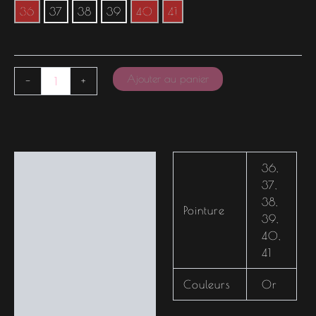
36
37
38
39
40
41
Ajouter au panier
-
+
Informations
36
,
complémentaires
37
,
38
,
Pointure
39
,
40
,
41
Couleurs
Or