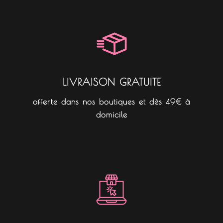
e
t
t
b
a
o
o
g
k
o
r
k
a
m
LIVRAISON GRATUITE
offerte dans nos boutiques et dès 49€ à
domicile