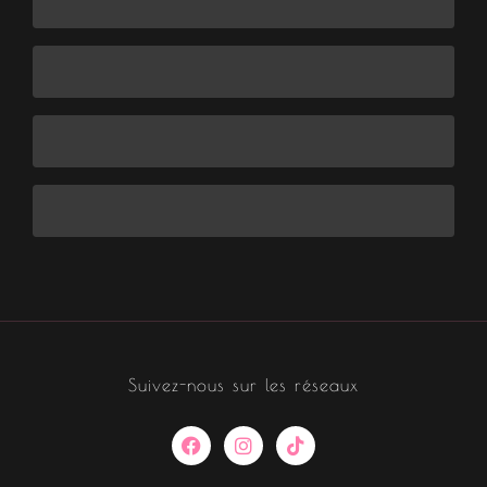
Suivez-nous sur les réseaux
F
I
T
a
n
i
c
s
k