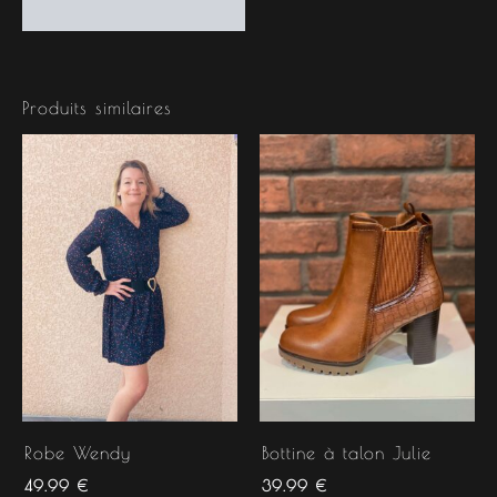
Produits similaires
Robe Wendy
Bottine à talon Julie
49.99
€
39.99
€