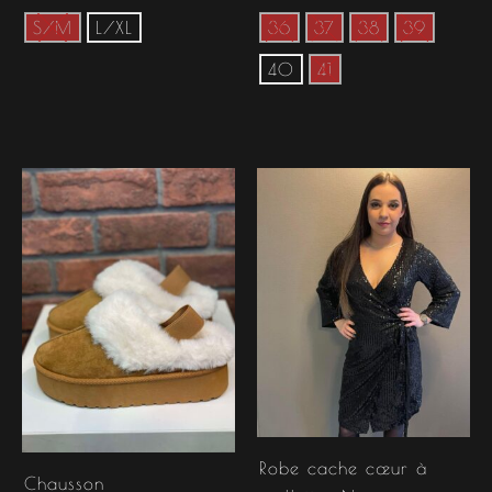
S/M
L/XL
36
37
38
39
40
41
Robe cache cœur à
Chausson