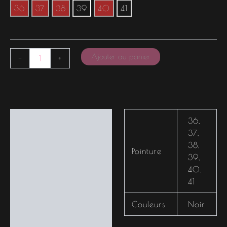
36
37
38
39
40
41
Ajouter au panier
-
+
Informations
36
,
complémentaires
37
,
38
,
Pointure
39
,
40
,
41
Couleurs
Noir